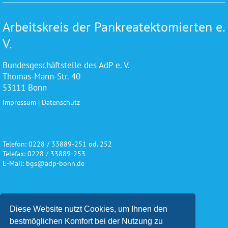
Arbeitskreis der Pankreatektomierten e.
V.
Bundesgeschäftstelle des AdP e. V.
Thomas-Mann-Str. 40
53111 Bonn
Impressum
|
Datenschutz
Telefon: 0228 / 33889-251 od. 252
Telefax: 0228 / 33889-253
E-Mail: bgs@adp-bonn.de
Wir danken für die freundliche
Diese Website nutzt Cookies, um Ihnen den
Unterstützung und Förderung
bestmöglichen Komfort bei der Nutzung zu