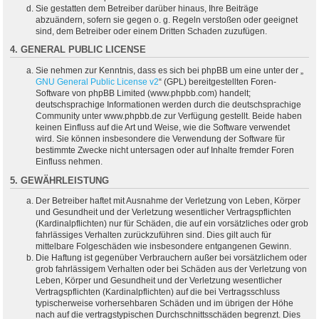
Sie gestatten dem Betreiber darüber hinaus, Ihre Beiträge
abzuändern, sofern sie gegen o. g. Regeln verstoßen oder geeignet
sind, dem Betreiber oder einem Dritten Schaden zuzufügen.
4. GENERAL PUBLIC LICENSE
Sie nehmen zur Kenntnis, dass es sich bei phpBB um eine unter der „
GNU General Public License v2
“ (GPL) bereitgestellten Foren-
Software von phpBB Limited (www.phpbb.com) handelt;
deutschsprachige Informationen werden durch die deutschsprachige
Community unter www.phpbb.de zur Verfügung gestellt. Beide haben
keinen Einfluss auf die Art und Weise, wie die Software verwendet
wird. Sie können insbesondere die Verwendung der Software für
bestimmte Zwecke nicht untersagen oder auf Inhalte fremder Foren
Einfluss nehmen.
5. GEWÄHRLEISTUNG
Der Betreiber haftet mit Ausnahme der Verletzung von Leben, Körper
und Gesundheit und der Verletzung wesentlicher Vertragspflichten
(Kardinalpflichten) nur für Schäden, die auf ein vorsätzliches oder grob
fahrlässiges Verhalten zurückzuführen sind. Dies gilt auch für
mittelbare Folgeschäden wie insbesondere entgangenen Gewinn.
Die Haftung ist gegenüber Verbrauchern außer bei vorsätzlichem oder
grob fahrlässigem Verhalten oder bei Schäden aus der Verletzung von
Leben, Körper und Gesundheit und der Verletzung wesentlicher
Vertragspflichten (Kardinalpflichten) auf die bei Vertragsschluss
typischerweise vorhersehbaren Schäden und im übrigen der Höhe
nach auf die vertragstypischen Durchschnittsschäden begrenzt. Dies