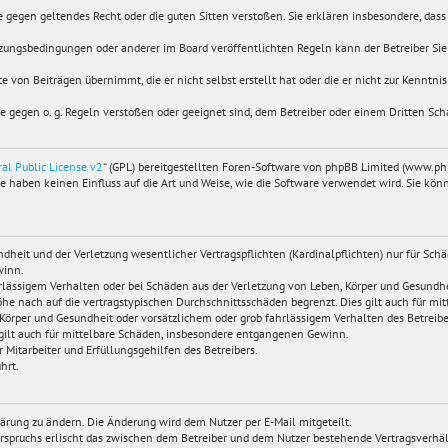
die gegen geltendes Recht oder die guten Sitten verstoßen. Sie erklären insbesondere, das
utzungsbedingungen oder anderer im Board veröffentlichten Regeln kann der Betreiber S
e von Beiträgen übernimmt, die er nicht selbst erstellt hat oder die er nicht zur Kenntn
sie gegen o. g. Regeln verstoßen oder geeignet sind, dem Betreiber oder einem Dritten Sc
al Public License v2
“ (GPL) bereitgestellten Foren-Software von phpBB Limited (www.p
 haben keinen Einfluss auf die Art und Weise, wie die Software verwendet wird. Sie k
eit und der Verletzung wesentlicher Vertragspflichten (Kardinalpflichten) nur für Schäd
winn.
lässigem Verhalten oder bei Schäden aus der Verletzung von Leben, Körper und Gesundheit
he nach auf die vertragstypischen Durchschnittsschäden begrenzt. Dies gilt auch für 
Körper und Gesundheit oder vorsätzlichem oder grob fahrlässigem Verhalten des Betreibe
 gilt auch für mittelbare Schäden, insbesondere entgangenen Gewinn.
Mitarbeiter und Erfüllungsgehilfen des Betreibers.
hrt.
lärung zu ändern. Die Änderung wird dem Nutzer per E-Mail mitgeteilt.
erspruchs erlischt das zwischen dem Betreiber und dem Nutzer bestehende Vertragsverhält