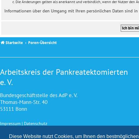
Die Änderungen gelten als anerkannt und verbindlich, wenn der Nutzer den 
Informationen über den Umgang mit Ihren persönlichen Daten sind in 
Startseite
Foren-Übersicht
Arbeitskreis der Pankreatektomierten
e. V.
Bundesgeschäftstelle des AdP e. V.
Thomas-Mann-Str. 40
53111 Bonn
Impressum
|
Datenschutz
Konzepti
Diese Website nutzt Cookies, um Ihnen den bestmöglichen 