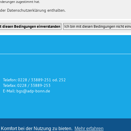
Änderungen zugestimmt hat.
der Datenschutzerklärung enthalten.
Telefon: 0228 / 33889-251 od. 252
Telefax: 0228 / 33889-253
E-Mail: bgs@adp-bonn.de
on und Gestaltung: Impuls Werbeagentur, Hannover |
www.werbeagentur-
Komfort bei der Nutzung zu bieten.
Mehr erfahren