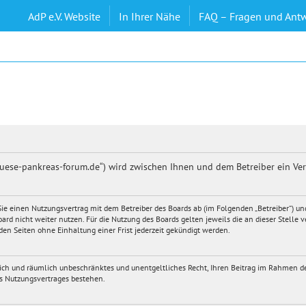
AdP e.V. Website
In Ihrer Nähe
FAQ – Fragen und Ant
druese-pankreas-forum.de“) wird zwischen Ihnen und dem Betreiber ein Ve
n Sie einen Nutzungsvertrag mit dem Betreiber des Boards ab (im Folgenden „Betreiber“) 
ard nicht weiter nutzen. Für die Nutzung des Boards gelten jeweils die an dieser Stelle 
en Seiten ohne Einhaltung einer Frist jederzeit gekündigt werden.
itlich und räumlich unbeschränktes und unentgeltliches Recht, Ihren Beitrag im Rahmen d
s Nutzungsvertrages bestehen.