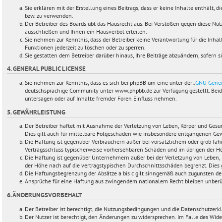
Sie erklären mit der Erstellung eines Beitrags, dass er keine Inhalte enthält, 
bzw. zu verwenden.
Der Betreiber des Boards übt das Hausrecht aus. Bei Verstößen gegen diese N
ausschließen und Ihnen ein Hausverbot erteilen.
Sie nehmen zur Kenntnis, dass der Betreiber keine Verantwortung für die Inhalt
Funktionen jederzeit zu löschen oder zu sperren.
Sie gestatten dem Betreiber darüber hinaus, Ihre Beiträge abzuändern, sofern 
4. GENERAL PUBLIC LICENSE
Sie nehmen zur Kenntnis, dass es sich bei phpBB um eine unter der „
GNU Gener
deutschsprachige Community unter www.phpbb.de zur Verfügung gestellt. Beide
untersagen oder auf Inhalte fremder Foren Einfluss nehmen.
5. GEWÄHRLEISTUNG
Der Betreiber haftet mit Ausnahme der Verletzung von Leben, Körper und Gesundh
Dies gilt auch für mittelbare Folgeschäden wie insbesondere entgangenen Ge
Die Haftung ist gegenüber Verbrauchern außer bei vorsätzlichem oder grob fahr
Vertragsschluss typischerweise vorhersehbaren Schäden und im übrigen der Hö
Die Haftung ist gegenüber Unternehmern außer bei der Verletzung von Leben, 
der Höhe nach auf die vertragstypischen Durchschnittsschäden begrenzt. Dies
Die Haftungsbegrenzung der Absätze a bis c gilt sinngemäß auch zugunsten der 
Ansprüche für eine Haftung aus zwingendem nationalem Recht bleiben unberü
6. ÄNDERUNGSVORBEHALT
Der Betreiber ist berechtigt, die Nutzungsbedingungen und die Datenschutzerk
Der Nutzer ist berechtigt, den Änderungen zu widersprechen. Im Falle des Wid