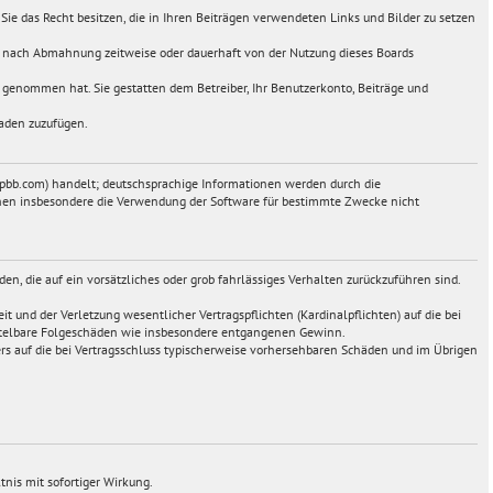
s Sie das Recht besitzen, die in Ihren Beiträgen verwendeten Links und Bilder zu setzen
ie nach Abmahnung zeitweise oder dauerhaft von der Nutzung dieses Boards
is genommen hat. Sie gestatten dem Betreiber, Ihr Benutzerkonto, Beiträge und
haden zuzufügen.
hpbb.com) handelt; deutschsprachige Informationen werden durch die
önnen insbesondere die Verwendung der Software für bestimmte Zwecke nicht
en, die auf ein vorsätzliches oder grob fahrlässiges Verhalten zurückzuführen sind.
 und der Verletzung wesentlicher Vertragspflichten (Kardinalpflichten) auf die bei
mittelbare Folgeschäden wie insbesondere entgangenen Gewinn.
rs auf die bei Vertragsschluss typischerweise vorhersehbaren Schäden und im Übrigen
nis mit sofortiger Wirkung.