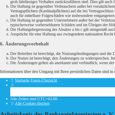
grob fahrlässiges Verhalten zurückzuführen sind. Dies gilt auc
Die Haftung ist gegenüber Verbrauchern außer bei vorsätzliche
Vertragspflichten (Kardinalpflichten) auf die bei Vertragsschlu
auch für mittelbare Folgeschäden wie insbesondere entgangene
Die Haftung ist gegenüber Unternehmern außer bei der Verletzun
typischerweise vorhersehbaren Schäden und im Übrigen der Höhe
Die Haftungsbegrenzung der Absätze a bis c gilt sinngemäß auch 
Ansprüche für eine Haftung aus zwingendem nationalem Recht b
6. Änderungsvorbehalt
Der Betreiber ist berechtigt, die Nutzungsbedingungen und die 
Der Nutzer ist berechtigt, den Änderungen zu widersprechen. Im
Die Änderungen gelten als anerkannt und verbindlich, wenn de
Informationen über den Umgang mit Ihren persönlichen Daten sind in d
Startseite
Foren-Übersicht
Alle Zeiten sind
UTC+02:00
Alle Cookies löschen
Alle Zeiten sind
UTC+02:00
Alle Cookies löschen
Arbeitskreis der Pankreatektomierten e. V.