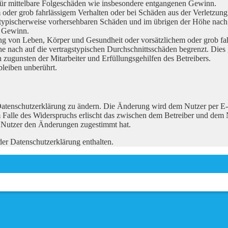
h für mittelbare Folgeschäden wie insbesondere entgangenen Gewinn.
m oder grob fahrlässigem Verhalten oder bei Schäden aus der Verletzu
ss typischerweise vorhersehbaren Schäden und im übrigen der Höhe nach 
n Gewinn.
g von Leben, Körper und Gesundheit oder vorsätzlichem oder grob fahrl
 nach auf die vertragstypischen Durchschnittsschäden begrenzt. Dies 
zugunsten der Mitarbeiter und Erfüllungsgehilfen des Betreibers.
leiben unberührt.
Datenschutzerklärung zu ändern. Die Änderung wird dem Nutzer per E-M
 Falle des Widerspruchs erlischt das zwischen dem Betreiber und dem N
r Nutzer den Änderungen zugestimmt hat.
er Datenschutzerklärung enthalten.