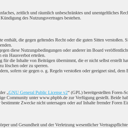
 einfaches, zeitlich und räumlich unbeschränktes und unentgeltliches R
h Kündigung des Nutzungsvertrages bestehen.
lte enthält, die gegen geltendes Recht oder die guten Sitten verstoßen. S
wenden.
 gegen diese Nutzungsbedingungen oder anderer im Board veröffentlic
 ein Hausverbot erteilen.
für die Inhalte von Beiträgen übernimmt, die er nicht selbst erstellt h
zu löschen oder zu sperren.
ndern, sofern sie gegen o. g. Regeln verstoßen oder geeignet sind, dem
der „
GNU General Public License v2
“ (GPL) bereitgestellten Foren
ige Community unter www.phpbb.de zur Verfügung gestellt. Beide habe
 bestimmte Zwecke nicht untersagen oder auf Inhalte fremder Foren E
per und Gesundheit und der Verletzung wesentlicher Vertragspflichten 