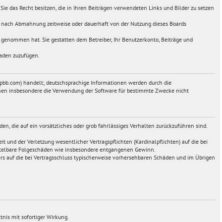
s Sie das Recht besitzen, die in Ihren Beiträgen verwendeten Links und Bilder zu setzen
ie nach Abmahnung zeitweise oder dauerhaft von der Nutzung dieses Boards
is genommen hat. Sie gestatten dem Betreiber, Ihr Benutzerkonto, Beiträge und
haden zuzufügen.
hpbb.com) handelt; deutschsprachige Informationen werden durch die
önnen insbesondere die Verwendung der Software für bestimmte Zwecke nicht
en, die auf ein vorsätzliches oder grob fahrlässiges Verhalten zurückzuführen sind.
 und der Verletzung wesentlicher Vertragspflichten (Kardinalpflichten) auf die bei
mittelbare Folgeschäden wie insbesondere entgangenen Gewinn.
rs auf die bei Vertragsschluss typischerweise vorhersehbaren Schäden und im Übrigen
nis mit sofortiger Wirkung.