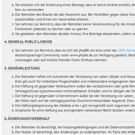
Sie erklären mit der Erstellung eines Beitrags, dass er keine Inhalte enthält, 
bzw. zu verwenden.
Der Betreiber des Boards übt das Hausrecht aus. Bei Verstößen gegen diese N
ausschließen und Ihnen ein Hausverbot erteilen.
Sie nehmen zur Kenntnis, dass der Betreiber keine Verantwortung für die Inhalt
Funktionen jederzeit zu löschen oder zu sperren.
Sie gestatten dem Betreiber darüber hinaus, Ihre Beiträge abzuändern, sofern 
4. GENERAL PUBLIC LICENSE
Sie nehmen zur Kenntnis, dass es sich bei phpBB um eine unter der „
GNU Gener
deutschsprachige Community unter www.phpbb.de zur Verfügung gestellt. Beide
untersagen oder auf Inhalte fremder Foren Einfluss nehmen.
5. GEWÄHRLEISTUNG
Der Betreiber haftet mit Ausnahme der Verletzung von Leben, Körper und Gesundh
Dies gilt auch für mittelbare Folgeschäden wie insbesondere entgangenen Ge
Die Haftung ist gegenüber Verbrauchern außer bei vorsätzlichem oder grob fahr
Vertragsschluss typischerweise vorhersehbaren Schäden und im übrigen der Hö
Die Haftung ist gegenüber Unternehmern außer bei der Verletzung von Leben, 
der Höhe nach auf die vertragstypischen Durchschnittsschäden begrenzt. Dies
Die Haftungsbegrenzung der Absätze a bis c gilt sinngemäß auch zugunsten der 
Ansprüche für eine Haftung aus zwingendem nationalem Recht bleiben unberü
6. ÄNDERUNGSVORBEHALT
Der Betreiber ist berechtigt, die Nutzungsbedingungen und die Datenschutzerk
Der Nutzer ist berechtigt, den Änderungen zu widersprechen. Im Falle des Wid