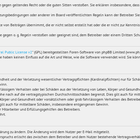
die gegen geltendes Recht oder die guten Sitten verstoßen. Sie erklären insbesondere, das
utzungsbedingungen oder anderer im Board veröffentlichten Regeln kann der Betreiber S
e von Beiträgen übernimmt, die er nicht selbst erstellt hat oder die er nicht zur Kenntn
sie gegen o. g. Regeln verstoßen oder geeignet sind, dem Betreiber oder einem Dritten Sc
al Public License v2
“ (GPL) bereitgestellten Foren-Software von phpBB Limited (www.p
 haben keinen Einfluss auf die Art und Weise, wie die Software verwendet wird. Sie k
eit und der Verletzung wesentlicher Vertragspflichten (Kardinalpflichten) nur für Schäd
winn.
lässigem Verhalten oder bei Schäden aus der Verletzung von Leben, Körper und Gesundheit
he nach auf die vertragstypischen Durchschnittsschäden begrenzt. Dies gilt auch für 
Körper und Gesundheit oder vorsätzlichem oder grob fahrlässigem Verhalten des Betreibe
 gilt auch für mittelbare Schäden, insbesondere entgangenen Gewinn.
Mitarbeiter und Erfüllungsgehilfen des Betreibers.
hrt.
lärung zu ändern. Die Änderung wird dem Nutzer per E-Mail mitgeteilt.
erspruchs erlischt das zwischen dem Betreiber und dem Nutzer bestehende Vertragsverhält