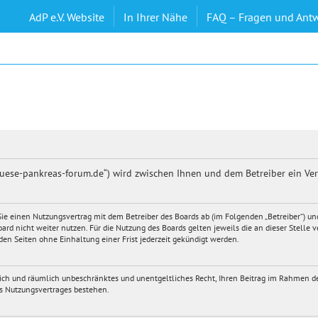
AdP e.V. Website
In Ihrer Nähe
FAQ – Fragen und Ant
druese-pankreas-forum.de“) wird zwischen Ihnen und dem Betreiber ein Ve
n Sie einen Nutzungsvertrag mit dem Betreiber des Boards ab (im Folgenden „Betreiber“) 
ard nicht weiter nutzen. Für die Nutzung des Boards gelten jeweils die an dieser Stelle 
en Seiten ohne Einhaltung einer Frist jederzeit gekündigt werden.
itlich und räumlich unbeschränktes und unentgeltliches Recht, Ihren Beitrag im Rahmen d
s Nutzungsvertrages bestehen.