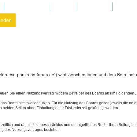
Regionalgruppen
Kliniken
In Ihrer Nähe
FAQ – Fr
enden
heldruese-pankreas-forum.de“) wird zwischen Ihnen und dem Betreiber 
hließen Sie einen Nutzungsvertrag mit dem Betreiber des Boards ab (im Folgenden 
as Board nicht weiter nutzen. Für die Nutzung des Boards gelten jeweils die an di
 beiden Seiten ohne Einhaltung einer Frist jederzeit gekündigt werden.
s, zeitlich und räumlich unbeschränktes und unentgeltliches Recht, Ihren Beitrag 
ung des Nutzungsvertrages bestehen.