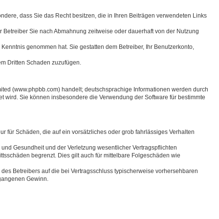
sondere, dass Sie das Recht besitzen, die in Ihren Beiträgen verwendeten Links
r Betreiber Sie nach Abmahnung zeitweise oder dauerhaft von der Nutzung
zur Kenntnis genommen hat. Sie gestatten dem Betreiber, Ihr Benutzerkonto,
nem Dritten Schaden zuzufügen.
imited (www.phpbb.com) handelt; deutschsprachige Informationen werden durch
et wird. Sie können insbesondere die Verwendung der Software für bestimmte
r für Schäden, die auf ein vorsätzliches oder grob fahrlässiges Verhalten
 und Gesundheit und der Verletzung wesentlicher Vertragspflichten
ttsschäden begrenzt. Dies gilt auch für mittelbare Folgeschäden wie
des Betreibers auf die bei Vertragsschluss typischerweise vorhersehbaren
ntgangenen Gewinn.