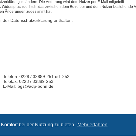
tzerklärung zu ändern. Die Änderung wird dem Nutzer per E-Mail mitgeteilt.
s Widerspruchs erlischt das zwischen dem Betreiber und dem Nutzer bestehende Ver
den Änderungen zugestimmt hat.
n der Datenschutzerklärung enthalten.
Telefon: 0228 / 33889-251 od. 252
Telefax: 0228 / 33889-253
E-Mail: bgs@adp-bonn.de
 und Gestaltung: Impuls Werbeagentur, Hannover |
www.werbeagentur
Komfort bei der Nutzung zu bieten.
Mehr erfahren