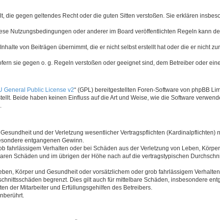
hält, die gegen geltendes Recht oder die guten Sitten verstoßen. Sie erklären insbe
iese Nutzungsbedingungen oder anderer im Board veröffentlichten Regeln kann de
nhalte von Beiträgen übernimmt, die er nicht selbst erstellt hat oder die er nicht 
ofern sie gegen o. g. Regeln verstoßen oder geeignet sind, dem Betreiber oder ei
 General Public License v2
“ (GPL) bereitgestellten Foren-Software von phpBB L
lt. Beide haben keinen Einfluss auf die Art und Weise, wie die Software verwend
.
esundheit und der Verletzung wesentlicher Vertragspflichten (Kardinalpflichten) nu
nsbesondere entgangenen Gewinn.
ob fahrlässigem Verhalten oder bei Schäden aus der Verletzung von Leben, Körper
hbaren Schäden und im übrigen der Höhe nach auf die vertragstypischen Durchschni
ben, Körper und Gesundheit oder vorsätzlichem oder grob fahrlässigem Verhalten 
chnittsschäden begrenzt. Dies gilt auch für mittelbare Schäden, insbesondere e
n der Mitarbeiter und Erfüllungsgehilfen des Betreibers.
nberührt.