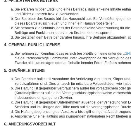
3. PFLICHTEN DES NUTZERS
Sie erklären mit der Erstellung eines Beitrags, dass er keine Inhalte ent
und Bilder zu setzen bzw. zu verwenden.
Der Betreiber des Boards übt das Hausrecht aus. Bei Verstößen gegen d
dieses Boards ausschließen und Ihnen ein Hausverbot erteilen.
Sie nehmen zur Kenntnis, dass der Betreiber keine Verantwortung für die I
Beiträge und Funktionen jederzeit zu löschen oder zu sperren.
Sie gestatten dem Betreiber darüber hinaus, Ihre Beiträge abzuändern, s
4. GENERAL PUBLIC LICENSE
Sie nehmen zur Kenntnis, dass es sich bei phpBB um eine unter der „
GNU
die deutschsprachige Community unter www.phpbb.de zur Verfügung gestel
Zwecke nicht untersagen oder auf Inhalte fremder Foren Einfluss nehmen
5. GEWÄHRLEISTUNG
Der Betreiber haftet mit Ausnahme der Verletzung von Leben, Körper und G
zurückzuführen sind. Dies gilt auch für mittelbare Folgeschäden wie i
Die Haftung ist gegenüber Verbrauchern außer bei vorsätzlichem oder gr
(Kardinalpflichten) auf die bei Vertragsschluss typischerweise vorherse
insbesondere entgangenen Gewinn.
Die Haftung ist gegenüber Unternehmern außer bei der Verletzung von Le
Schäden und im Übrigen der Höhe nach auf die vertragstypischen Durchs
Die Haftungsbegrenzung der Absätze a bis c gilt sinngemäß auch zugunste
Ansprüche für eine Haftung aus zwingendem nationalem Recht bleiben u
6. ÄNDERUNGSVORBEHALT