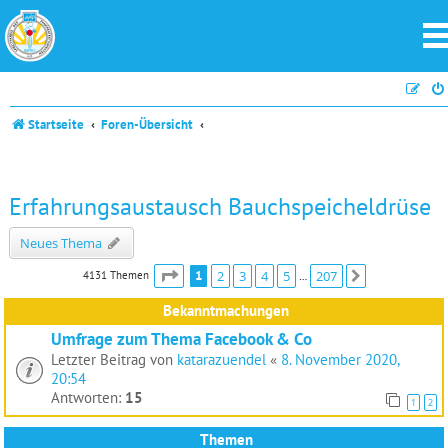
Startseite
Foren-Übersicht
Erfahrungsaustausch Bauchspeicheldrüse
Neues Thema
Seite
1
von
207
1
2
3
4
5
207
4131 Themen
Nächste
…
Bekanntmachungen
Umfrage zum Thema Facebook & Co
Letzter Beitrag von
katarazuendel
«
8. November 2020,
20:54
Antworten:
15
1
2
Themen