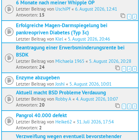
6 Monate nach meiner Whipple OP
Letzter Beitrag von
UschiPf
«
6. August 2026, 12:41
Antworten:
15
1
2
Erfolgreiche Magen-Darmspiegelung bei
pankreopriven Diabetes (Typ 3c)
Letzter Beitrag von
Klel
«
5. August 2026, 20:46
Beantragung einer Erwerbsminderungsrente bei
BSDK
Letzter Beitrag von
Michaela 1965
«
5. August 2026, 20:28
Antworten:
24
1
2
3
Enzyme abzugeben
Letzter Beitrag von
Joshi
«
5. August 2026, 10:01
Aktuell macht BSD Probleme Verdauung
Letzter Beitrag von
Robby A
«
4. August 2026, 10:07
Antworten:
20
1
2
3
Pangrol 40.000 defekt
Letzter Beitrag von
Heike62
«
31. Juli 2026, 17:54
Antworten:
2
Verzweiflung wegen eventuell bevorstehender