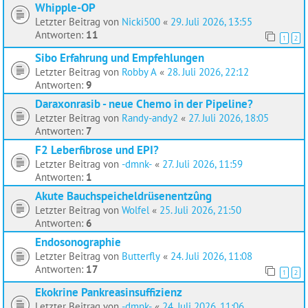
Whipple-OP
Letzter Beitrag von
Nicki500
«
29. Juli 2026, 13:55
Antworten:
11
1
2
Sibo Erfahrung und Empfehlungen
Letzter Beitrag von
Robby A
«
28. Juli 2026, 22:12
Antworten:
9
Daraxonrasib - neue Chemo in der Pipeline?
Letzter Beitrag von
Randy-andy2
«
27. Juli 2026, 18:05
Antworten:
7
F2 Leberfibrose und EPI?
Letzter Beitrag von
-dmnk-
«
27. Juli 2026, 11:59
Antworten:
1
Akute Bauchspeicheldrüsenentzûng
Letzter Beitrag von
Wolfel
«
25. Juli 2026, 21:50
Antworten:
6
Endosonographie
Letzter Beitrag von
Butterfly
«
24. Juli 2026, 11:08
Antworten:
17
1
2
Ekokrine Pankreasinsuffizienz
Letzter Beitrag von
-dmnk-
«
24. Juli 2026, 11:06