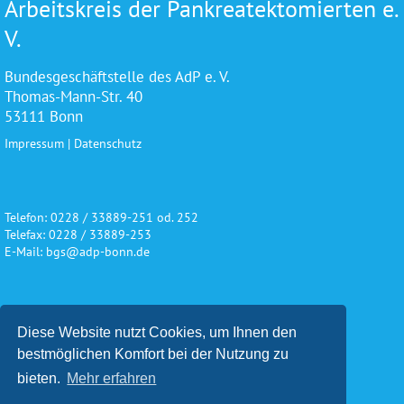
Arbeitskreis der Pankreatektomierten e.
V.
Bundesgeschäftstelle des AdP e. V.
Thomas-Mann-Str. 40
53111 Bonn
Impressum
|
Datenschutz
Telefon: 0228 / 33889-251 od. 252
Telefax: 0228 / 33889-253
E-Mail: bgs@adp-bonn.de
Wir danken für die freundliche
Diese Website nutzt Cookies, um Ihnen den
Unterstützung und Förderung
bestmöglichen Komfort bei der Nutzung zu
bieten.
Mehr erfahren