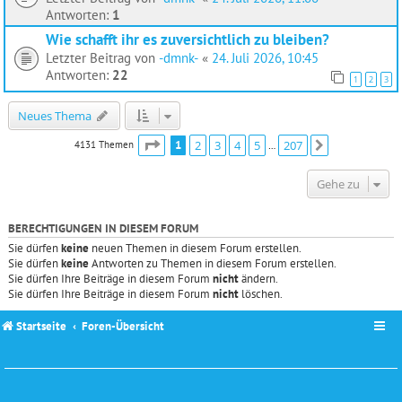
Antworten:
1
Wie schafft ihr es zuversichtlich zu bleiben?
Letzter Beitrag von
-dmnk-
«
24. Juli 2026, 10:45
Antworten:
22
1
2
3
Neues Thema
Seite
1
von
207
1
2
3
4
5
207
4131 Themen
Nächste
…
Gehe zu
BERECHTIGUNGEN IN DIESEM FORUM
Sie dürfen
keine
neuen Themen in diesem Forum erstellen.
Sie dürfen
keine
Antworten zu Themen in diesem Forum erstellen.
Sie dürfen Ihre Beiträge in diesem Forum
nicht
ändern.
Sie dürfen Ihre Beiträge in diesem Forum
nicht
löschen.
Startseite
Foren-Übersicht