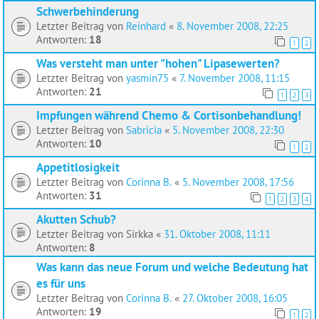
Schwerbehinderung
Letzter Beitrag von
Reinhard
«
8. November 2008, 22:25
Antworten:
18
1
2
Was versteht man unter "hohen" Lipasewerten?
Letzter Beitrag von
yasmin75
«
7. November 2008, 11:15
Antworten:
21
1
2
3
Impfungen während Chemo & Cortisonbehandlung!
Letzter Beitrag von
Sabricia
«
5. November 2008, 22:30
Antworten:
10
1
2
Appetitlosigkeit
Letzter Beitrag von
Corinna B.
«
5. November 2008, 17:56
Antworten:
31
1
2
3
4
Akutten Schub?
Letzter Beitrag von
Sirkka
«
31. Oktober 2008, 11:11
Antworten:
8
Was kann das neue Forum und welche Bedeutung hat
es für uns
Letzter Beitrag von
Corinna B.
«
27. Oktober 2008, 16:05
Antworten:
19
1
2