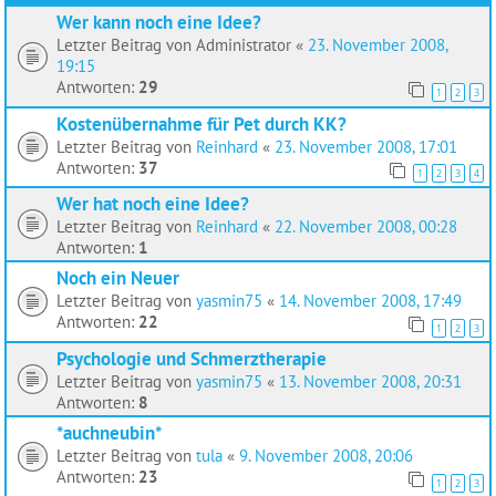
Wer kann noch eine Idee?
Letzter Beitrag von
Administrator
«
23. November 2008,
19:15
Antworten:
29
1
2
3
Kostenübernahme für Pet durch KK?
Letzter Beitrag von
Reinhard
«
23. November 2008, 17:01
Antworten:
37
1
2
3
4
Wer hat noch eine Idee?
Letzter Beitrag von
Reinhard
«
22. November 2008, 00:28
Antworten:
1
Noch ein Neuer
Letzter Beitrag von
yasmin75
«
14. November 2008, 17:49
Antworten:
22
1
2
3
Psychologie und Schmerztherapie
Letzter Beitrag von
yasmin75
«
13. November 2008, 20:31
Antworten:
8
*auchneubin*
Letzter Beitrag von
tula
«
9. November 2008, 20:06
Antworten:
23
1
2
3