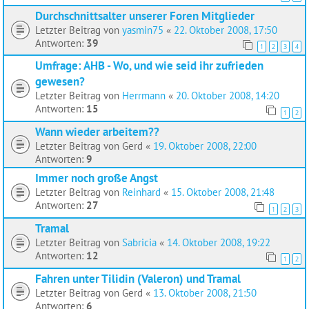
Durchschnittsalter unserer Foren Mitglieder
Letzter Beitrag von
yasmin75
«
22. Oktober 2008, 17:50
Antworten:
39
1
2
3
4
Umfrage: AHB - Wo, und wie seid ihr zufrieden
gewesen?
Letzter Beitrag von
Herrmann
«
20. Oktober 2008, 14:20
Antworten:
15
1
2
Wann wieder arbeitem??
Letzter Beitrag von
Gerd
«
19. Oktober 2008, 22:00
Antworten:
9
Immer noch große Angst
Letzter Beitrag von
Reinhard
«
15. Oktober 2008, 21:48
Antworten:
27
1
2
3
Tramal
Letzter Beitrag von
Sabricia
«
14. Oktober 2008, 19:22
Antworten:
12
1
2
Fahren unter Tilidin (Valeron) und Tramal
Letzter Beitrag von
Gerd
«
13. Oktober 2008, 21:50
Antworten:
6