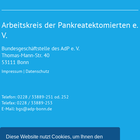
Arbeitskreis der Pankreatektomierten e.
V.
Bundesgeschäftstelle des AdP e. V.
Thomas-Mann-Str. 40
53111 Bonn
Impressum
|
Datenschutz
Telefon: 0228 / 33889-251 od. 252
Telefax: 0228 / 33889-253
E-Mail: bgs@adp-bonn.de
Wir danken für die freundliche
Diese Website nutzt Cookies, um Ihnen den