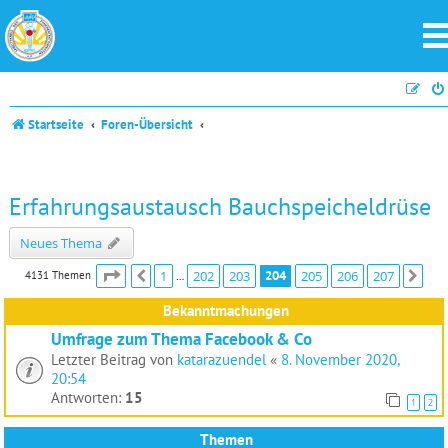
Startseite
Foren-Übersicht
Erfahrungsaustausch Bauchspeicheldrüse
Neues Thema
Seite
204
von
207
1
202
203
204
205
206
207
4131 Themen
Vorherige
Näc
…
Bekanntmachungen
Umfrage zum Thema Facebook & Co
Letzter Beitrag von
katarazuendel
«
8. November 2020,
20:54
Antworten:
15
1
2
Themen