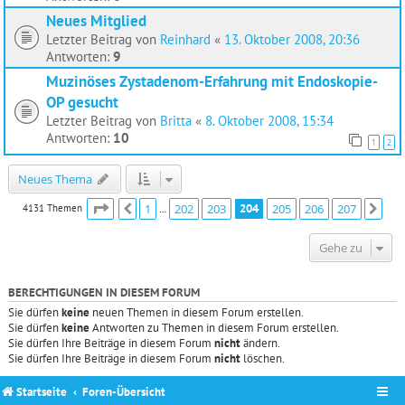
Neues Mitglied
Letzter Beitrag von
Reinhard
«
13. Oktober 2008, 20:36
Antworten:
9
Muzinöses Zystadenom-Erfahrung mit Endoskopie-
OP gesucht
Letzter Beitrag von
Britta
«
8. Oktober 2008, 15:34
Antworten:
10
1
2
Neues Thema
Seite
204
von
207
1
202
203
204
205
206
207
4131 Themen
Vorherige
Näc
…
Gehe zu
BERECHTIGUNGEN IN DIESEM FORUM
Sie dürfen
keine
neuen Themen in diesem Forum erstellen.
Sie dürfen
keine
Antworten zu Themen in diesem Forum erstellen.
Sie dürfen Ihre Beiträge in diesem Forum
nicht
ändern.
Sie dürfen Ihre Beiträge in diesem Forum
nicht
löschen.
Startseite
Foren-Übersicht