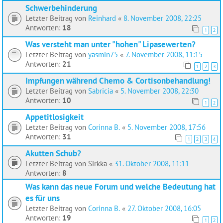
Schwerbehinderung
Letzter Beitrag von
Reinhard
«
8. November 2008, 22:25
Antworten:
18
1
2
Was versteht man unter "hohen" Lipasewerten?
Letzter Beitrag von
yasmin75
«
7. November 2008, 11:15
Antworten:
21
1
2
3
Impfungen während Chemo & Cortisonbehandlung!
Letzter Beitrag von
Sabricia
«
5. November 2008, 22:30
Antworten:
10
1
2
Appetitlosigkeit
Letzter Beitrag von
Corinna B.
«
5. November 2008, 17:56
Antworten:
31
1
2
3
4
Akutten Schub?
Letzter Beitrag von
Sirkka
«
31. Oktober 2008, 11:11
Antworten:
8
Was kann das neue Forum und welche Bedeutung hat
es für uns
Letzter Beitrag von
Corinna B.
«
27. Oktober 2008, 16:05
Antworten:
19
1
2