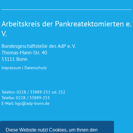
Arbeitskreis der Pankreatektomierten e.
V.
Bundesgeschäftstelle des AdP e. V.
Thomas-Mann-Str. 40
53111 Bonn
Impressum
|
Datenschutz
Telefon: 0228 / 33889-251 od. 252
Telefax: 0228 / 33889-253
E-Mail: bgs@adp-bonn.de
Wir danken für die freundliche
Diese Website nutzt Cookies, um Ihnen den