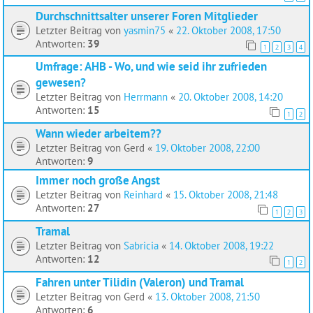
Durchschnittsalter unserer Foren Mitglieder
Letzter Beitrag von
yasmin75
«
22. Oktober 2008, 17:50
Antworten:
39
1
2
3
4
Umfrage: AHB - Wo, und wie seid ihr zufrieden
gewesen?
Letzter Beitrag von
Herrmann
«
20. Oktober 2008, 14:20
Antworten:
15
1
2
Wann wieder arbeitem??
Letzter Beitrag von
Gerd
«
19. Oktober 2008, 22:00
Antworten:
9
Immer noch große Angst
Letzter Beitrag von
Reinhard
«
15. Oktober 2008, 21:48
Antworten:
27
1
2
3
Tramal
Letzter Beitrag von
Sabricia
«
14. Oktober 2008, 19:22
Antworten:
12
1
2
Fahren unter Tilidin (Valeron) und Tramal
Letzter Beitrag von
Gerd
«
13. Oktober 2008, 21:50
Antworten:
6