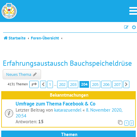
Startseite
Foren-Übersicht
Erfahrungsaustausch Bauchspeicheldrüse
Neues Thema
Seite
204
von
207
1
202
203
204
205
206
207
4131 Themen
Vorherige
Näc
…
Bekanntmachungen
Umfrage zum Thema Facebook & Co
Letzter Beitrag von
katarazuendel
«
8. November 2020,
20:54
Antworten:
15
1
2
Themen