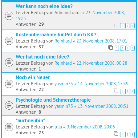
Wer kann noch eine Idee?
Letzter Beitrag von
Administrator
«
23. November 2008,
19:15
Antworten:
29
1
2
3
Kostenübernahme für Pet durch KK?
Letzter Beitrag von
Reinhard
«
23. November 2008, 17:01
Antworten:
37
1
2
3
4
Wer hat noch eine Idee?
Letzter Beitrag von
Reinhard
«
22. November 2008, 00:28
Antworten:
1
Noch ein Neuer
Letzter Beitrag von
yasmin75
«
14. November 2008, 17:49
Antworten:
22
1
2
3
Psychologie und Schmerztherapie
Letzter Beitrag von
yasmin75
«
13. November 2008, 20:31
Antworten:
8
*auchneubin*
Letzter Beitrag von
tula
«
9. November 2008, 20:06
Antworten:
23
1
2
3