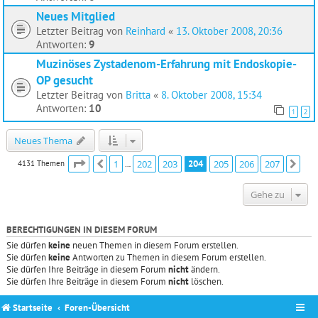
Neues Mitglied
Letzter Beitrag von
Reinhard
«
13. Oktober 2008, 20:36
Antworten:
9
Muzinöses Zystadenom-Erfahrung mit Endoskopie-
OP gesucht
Letzter Beitrag von
Britta
«
8. Oktober 2008, 15:34
Antworten:
10
1
2
Neues Thema
Seite
204
von
207
1
202
203
204
205
206
207
4131 Themen
Vorherige
Näc
…
Gehe zu
BERECHTIGUNGEN IN DIESEM FORUM
Sie dürfen
keine
neuen Themen in diesem Forum erstellen.
Sie dürfen
keine
Antworten zu Themen in diesem Forum erstellen.
Sie dürfen Ihre Beiträge in diesem Forum
nicht
ändern.
Sie dürfen Ihre Beiträge in diesem Forum
nicht
löschen.
Startseite
Foren-Übersicht