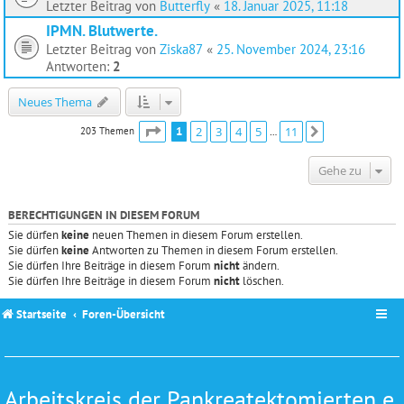
Letzter Beitrag von
Butterfly
«
18. Januar 2025, 11:18
IPMN. Blutwerte.
Letzter Beitrag von
Ziska87
«
25. November 2024, 23:16
Antworten:
2
Neues Thema
Seite
1
von
11
1
2
3
4
5
11
203 Themen
Nächste
…
Gehe zu
BERECHTIGUNGEN IN DIESEM FORUM
Sie dürfen
keine
neuen Themen in diesem Forum erstellen.
Sie dürfen
keine
Antworten zu Themen in diesem Forum erstellen.
Sie dürfen Ihre Beiträge in diesem Forum
nicht
ändern.
Sie dürfen Ihre Beiträge in diesem Forum
nicht
löschen.
Startseite
Foren-Übersicht
Arbeitskreis der Pankreatektomierten e.