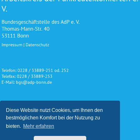
V.
Bundesgeschäftstelle des AdP e. V.
Thomas-Mann-Str. 40
53111 Bonn
Impressum
|
Datenschutz
Telefon: 0228 / 33889-251 od. 252
Telefax: 0228 / 33889-253
E-Mail: bgs@adp-bonn.de
Wir danken für die freundliche
Diese Website nutzt Cookies, um Ihnen den
Unterstützung und Förderung
bestmöglichen Komfort bei der Nutzung zu
bieten.
Mehr erfahren