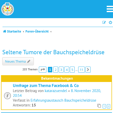
Startseite
Foren-Übersicht
Seltene Tumore der Bauchspeicheldrüse
Neues Thema
Seite
1
von
11
1
2
3
4
5
11
203 Themen
Nächste
…
Bekanntmachungen
Umfrage zum Thema Facebook & Co
Letzter Beitrag von
katarazuendel
«
8. November 2020,
20:54
Verfasst in
Erfahrungsaustausch Bauchspeicheldrüse
Antworten:
15
1
2