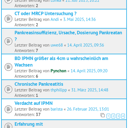
Letzter Beitrag von
Lonka
«
21. Juli 2025, 20:22
Antworten:
2
CT oder MRCP Untersuchung ?
Letzter Beitrag von
Andi
«
3. Mai 2025, 14:36
Antworten:
2
Pankreasinsuffizienz, Ursache, Dosierung Pankreatan
?
Letzter Beitrag von
uwe68
«
14. April 2025, 09:36
Antworten:
7
BD IPMN größer als 4cm u wahrscheinlich am
Wachsen
Letzter Beitrag von
Pynchon
«
14. April 2025, 09:20
Antworten:
6
Chronische Pankreatitis
Letzter Beitrag von
thphilipp
«
31. März 2025, 14:48
Antworten:
1
Verdacht auf IPMN
Letzter Beitrag von
barista
«
26. Februar 2025, 13:01
Antworten:
37
1
2
3
4
Erfahrung mit