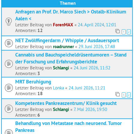
Themen
Anfragen an Prof. Dr. Marco Siech > Ostalb-Klinikum
Aalen <
Letzter Beitrag von
ForenMAX
«
24. April 2024, 12:01
Antworten:
12
1
2
NET Zwölffingerdarm / Whipple / Ausdauersport
Letzter Beitrag von
roadrunner
«
29. Juni 2026, 17:48
Cannabis und Bauchspeicheldrüsentumoren – Stand
der Forschung und Erfahrungsberichte
Letzter Beitrag von
Schlangi
«
24. Juni 2026, 11:32
Antworten:
3
MRT Beruhigung
Letzter Beitrag von
Lonka
«
24. Juni 2026, 11:21
Antworten:
18
1
2
Kompetentes Pankreaszentrum/ Klinik gesucht
Letzter Beitrag von
Schlangi
«
7. Mai 2026, 19:50
Antworten:
6
Behandlung von Metastase nach neuroend. Tumor
Pankreas