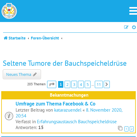
Startseite
Foren-Übersicht
Seltene Tumore der Bauchspeicheldrüse
Neues Thema
Seite
1
von
11
1
2
3
4
5
11
203 Themen
Nächste
…
Bekanntmachungen
Umfrage zum Thema Facebook & Co
Letzter Beitrag von
katarazuendel
«
8. November 2020,
20:54
Verfasst in
Erfahrungsaustausch Bauchspeicheldrüse
Antworten:
15
1
2