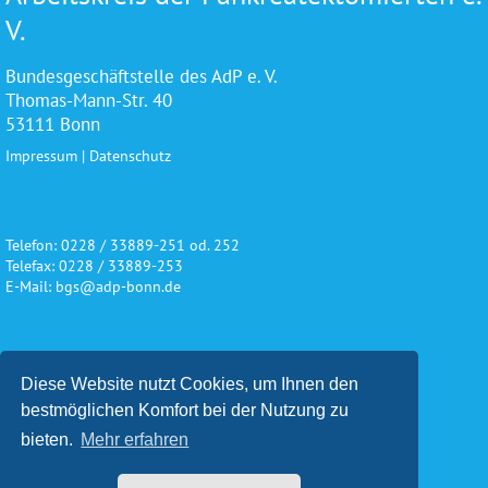
V.
Bundesgeschäftstelle des AdP e. V.
Thomas-Mann-Str. 40
53111 Bonn
Impressum
|
Datenschutz
Telefon: 0228 / 33889-251 od. 252
Telefax: 0228 / 33889-253
E-Mail: bgs@adp-bonn.de
Wir danken für die freundliche
Diese Website nutzt Cookies, um Ihnen den
Unterstützung und Förderung
bestmöglichen Komfort bei der Nutzung zu
bieten.
Mehr erfahren