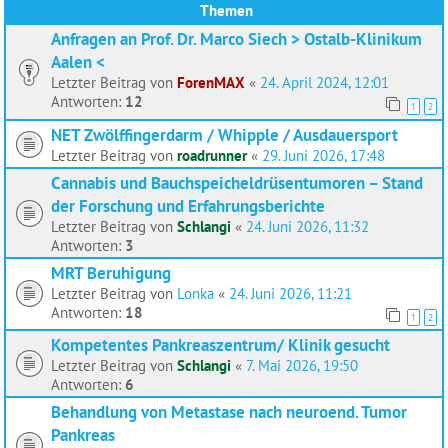
Themen
Anfragen an Prof. Dr. Marco Siech > Ostalb-Klinikum
Aalen <
Letzter Beitrag von
ForenMAX
«
24. April 2024, 12:01
Antworten:
12
1
2
NET Zwölffingerdarm / Whipple / Ausdauersport
Letzter Beitrag von
roadrunner
«
29. Juni 2026, 17:48
Cannabis und Bauchspeicheldrüsentumoren – Stand
der Forschung und Erfahrungsberichte
Letzter Beitrag von
Schlangi
«
24. Juni 2026, 11:32
Antworten:
3
MRT Beruhigung
Letzter Beitrag von
Lonka
«
24. Juni 2026, 11:21
Antworten:
18
1
2
Kompetentes Pankreaszentrum/ Klinik gesucht
Letzter Beitrag von
Schlangi
«
7. Mai 2026, 19:50
Antworten:
6
Behandlung von Metastase nach neuroend. Tumor
Pankreas