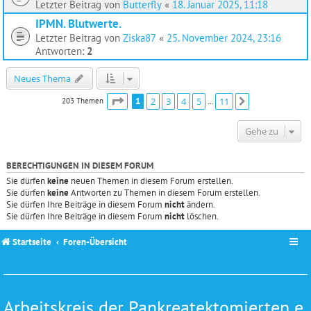
Letzter Beitrag von
Butterfly
«
18. Januar 2025, 11:18
IPMN. Blutwerte.
Letzter Beitrag von
Ziska87
«
25. November 2024, 23:16
Antworten:
2
Neues Thema
Seite
1
von
11
1
2
3
4
5
11
203 Themen
Nächste
…
Gehe zu
BERECHTIGUNGEN IN DIESEM FORUM
Sie dürfen
keine
neuen Themen in diesem Forum erstellen.
Sie dürfen
keine
Antworten zu Themen in diesem Forum erstellen.
Sie dürfen Ihre Beiträge in diesem Forum
nicht
ändern.
Sie dürfen Ihre Beiträge in diesem Forum
nicht
löschen.
Startseite
Foren-Übersicht
Arbeitskreis der Pankreatektomierten e.