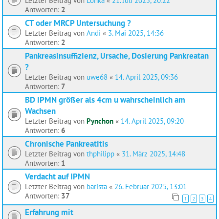
Letzter Beitrag von
Lonka
«
21. Juli 2025, 20:22
Antworten:
2
CT oder MRCP Untersuchung ?
Letzter Beitrag von
Andi
«
3. Mai 2025, 14:36
Antworten:
2
Pankreasinsuffizienz, Ursache, Dosierung Pankreatan
?
Letzter Beitrag von
uwe68
«
14. April 2025, 09:36
Antworten:
7
BD IPMN größer als 4cm u wahrscheinlich am
Wachsen
Letzter Beitrag von
Pynchon
«
14. April 2025, 09:20
Antworten:
6
Chronische Pankreatitis
Letzter Beitrag von
thphilipp
«
31. März 2025, 14:48
Antworten:
1
Verdacht auf IPMN
Letzter Beitrag von
barista
«
26. Februar 2025, 13:01
Antworten:
37
1
2
3
4
Erfahrung mit