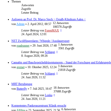
Themen
Antworten
Zugriffe
Letzter Beitrag
Anfragen an Prof. Dr. Marco Siech > Ostalb-Klinikum Aalen <
12
Antworten
von
Admin
»
2. April 2012, 00:57
106576
Zugriffe
Letzter Beitrag
von
ForenMAX
24. April 2024, 12:01
NET Zwölffingerdarm / Whipple / Ausdauersport
1
Antworten
von
roadrunner
»
29. Juni 2026, 17:48
3561
Zugriffe
Letzter Beitrag
von
Schlangi
8. August 2026, 09:26
Cannabis und Bauchspeicheldrüsentumoren – Stand der Forschung und Erfahrungsbe
3
Antworten
von
gremet
»
10. Oktober 2025, 12:24
21818
Zugriffe
Letzter Beitrag
von
Schlangi
24. Juni 2026, 11:32
MRT Beruhigung
18
Antworten
von
Butterfly
»
7. Juli 2025, 16:47
37688
Zugriffe
Letzter Beitrag
von
Lonka
24. Juni 2026, 11:21
Kompetentes Pankreaszentrum/ Klinik gesucht
6
Antworten
von
Alfilina
»
23. September 2025, 21:56