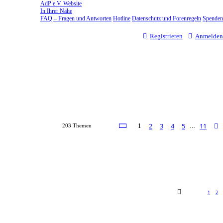
AdP e.V. Website
In Ihrer Nähe
FAQ – Fragen und Antworten
Hotline
Datenschutz und Forenregeln
Spenden
Registrieren
Anmelden
Seite
1
von
11
2
3
4
5
11
1
203 Themen
…
1
2