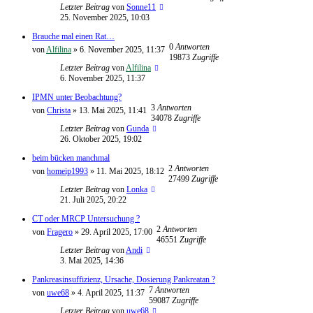
Letzter Beitrag
von
Sonne11
25. November 2025, 10:03
Brauche mal einen Rat…
0
Antworten
von
Alfilina
»
6. November 2025, 11:37
19873
Zugriffe
Letzter Beitrag
von
Alfilina
6. November 2025, 11:37
IPMN unter Beobachtung?
3
Antworten
von
Christa
»
13. Mai 2025, 11:41
34078
Zugriffe
Letzter Beitrag
von
Gunda
26. Oktober 2025, 19:02
beim bücken manchmal
2
Antworten
von
homeip1993
»
11. Mai 2025, 18:12
27499
Zugriffe
Letzter Beitrag
von
Lonka
21. Juli 2025, 20:22
CT oder MRCP Untersuchung ?
2
Antworten
von
Fragero
»
29. April 2025, 17:00
46551
Zugriffe
Letzter Beitrag
von
Andi
3. Mai 2025, 14:36
Pankreasinsuffizienz, Ursache, Dosierung Pankreatan ?
7
Antworten
von
uwe68
»
4. April 2025, 11:37
59087
Zugriffe
Letzter Beitrag
von
uwe68