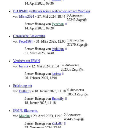
14. April 2025, 09:36
BD IPMN größer als 4cm u wahrscheinlich am Wachsen
6
Antworten
von
Misto2024
»
27. Mai 2024, 18:44
55245
Zugriffe
Letzter Beitrag
von
Pynchon
14. April 2025, 09:20
Chronische Pankreatitis
1
Antworten
von
Peco1964
»
31. März 2025, 12:06
37270
Zugriffe
Letzter Beitrag
von
thphilipp
31. März 2025, 14:48
Verdacht auf IPMN
37
Antworten
von
barista
»
12. Mai 2024, 21:04
202365
Zugriffe
Letzter Beitrag
von
barista
26. Februar 2025, 13:01
Erfahrung mit
0
Antworten
von
Butterfly
»
18. Januar 2025, 11:18
38553
Zugriffe
Letzter Beitrag
von
Butterfly
18. Januar 2025, 11:18
IPMN. Blutwerte.
2
Antworten
von
Maiolin
»
29. April 2023, 11:10
46445
Zugriffe
Letzter Beitrag
von
Ziska87
25. November 2024, 23:16