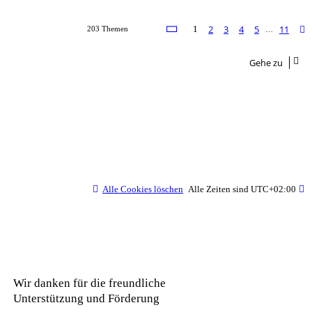
Seite
1
von
11
2
3
4
5
11
1
203 Themen
…
Gehe zu
Alle Cookies löschen
Alle Zeiten sind
UTC+02:00
Wir danken für die freundliche
Unterstützung und Förderung