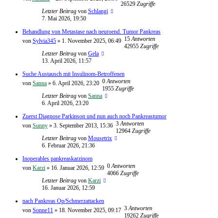
26529
Zugriffe
Letzter Beitrag
von
Schlangi
7. Mai 2026, 19:50
Behandlung von Metastase nach neuroend. Tumor Pankreas
15
Antworten
von
Sylvia345
»
1. November 2025, 06:49
42955
Zugriffe
Letzter Beitrag
von
Gela
13. April 2026, 11:57
Suche Austausch mit Insulinom‑Betroffenen
0
Antworten
von
Sanna
»
6. April 2026, 23:20
1955
Zugriffe
Letzter Beitrag
von
Sanna
6. April 2026, 23:20
Zuerst Diagnose Parkinson und nun auch noch Pankreastumor
3
Antworten
von
Sunny
»
3. September 2013, 15:36
12964
Zugriffe
Letzter Beitrag
von
Mousetrix
6. Februar 2026, 21:36
Inoperables pankreaskarzinom
0
Antworten
von
Karzi
»
16. Januar 2026, 12:59
4066
Zugriffe
Letzter Beitrag
von
Karzi
16. Januar 2026, 12:59
nach Pankreas Op/Schmerzattacken
3
Antworten
von
Sonne11
»
18. November 2025, 09:17
19262
Zugriffe