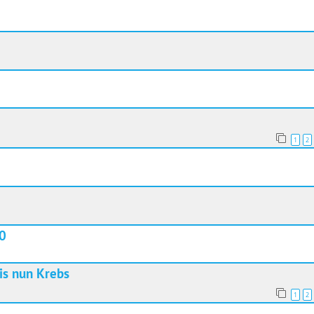
1
2
0
is nun Krebs
1
2