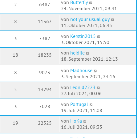
von
Butterfly
2
6487
24. November 2021, 09:41
von
not your usual guy
8
11367
11. Oktober 2021, 06:45
von
Kerstin2015
3
7382
3. Oktober 2021, 15:50
von
heidile
18
18235
18. September 2021, 12:13
von
Madhouse
8
9073
3. September 2021, 23:16
von
Leonid2223
5
13294
27. Juli 2021, 00:06
von
Portugal
3
7028
19. Juli 2021, 11:08
von
HoKa
19
22525
16. Juli 2021, 09:35