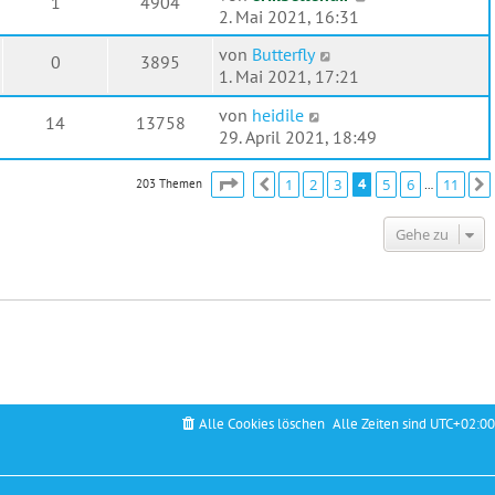
1
4904
2. Mai 2021, 16:31
von
Butterfly
0
3895
1. Mai 2021, 17:21
von
heidile
14
13758
29. April 2021, 18:49
Seite
4
von
11
1
2
3
4
5
6
11
203 Themen
Vorherige
…
Gehe zu
Alle Cookies löschen
Alle Zeiten sind
UTC+02:00