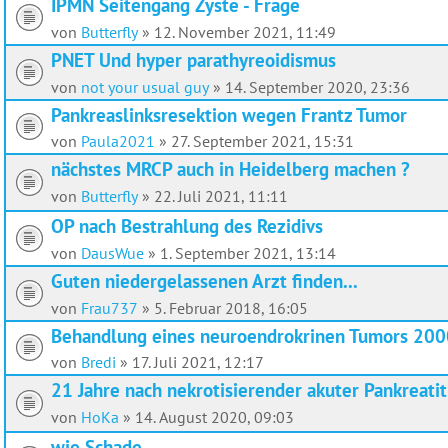
IPMN Seitengang Zyste - Frage
von
Butterfly
»
12. November 2021, 11:49
PNET Und hyper parathyreoidismus
von
not your usual guy
»
14. September 2020, 23:36
Pankreaslinksresektion wegen Frantz Tumor
von
Paula2021
»
27. September 2021, 15:31
nächstes MRCP auch in Heidelberg machen ?
von
Butterfly
»
22. Juli 2021, 11:11
OP nach Bestrahlung des Rezidivs
von
DausWue
»
1. September 2021, 13:14
Guten niedergelassenen Arzt finden...
von
Frau737
»
5. Februar 2018, 16:05
Behandlung eines neuroendrokrinen Tumors 200
von
Bredi
»
17. Juli 2021, 12:17
21 Jahre nach nekrotisierender akuter Pankreatit
von
HoKa
»
14. August 2020, 09:03
wie Schade