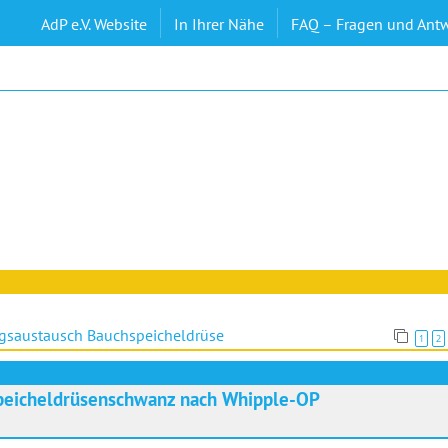
AdP e.V. Website
In Ihrer Nähe
FAQ – Fragen und Ant
gsaustausch Bauchspeicheldrüse
1
2
peicheldrüsenschwanz nach Whipple-OP