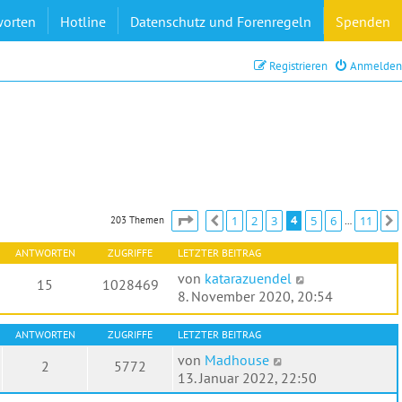
worten
Hotline
Datenschutz und Forenregeln
Spenden
Registrieren
Anmelden
Seite
4
von
11
1
2
3
4
5
6
11
203 Themen
Vorherige
…
ANTWORTEN
ZUGRIFFE
LETZTER BEITRAG
von
katarazuendel
15
1028469
8. November 2020, 20:54
ANTWORTEN
ZUGRIFFE
LETZTER BEITRAG
von
Madhouse
2
5772
13. Januar 2022, 22:50