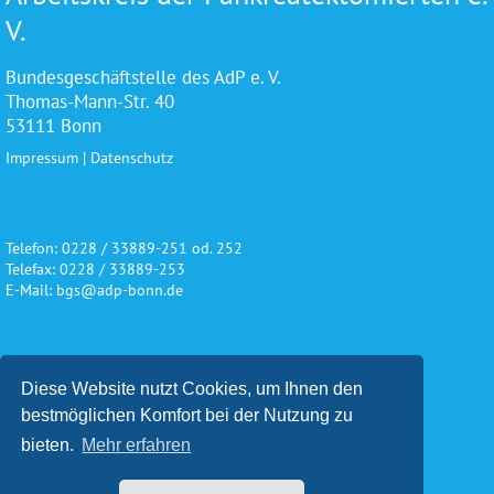
V.
Bundesgeschäftstelle des AdP e. V.
Thomas-Mann-Str. 40
53111 Bonn
Impressum
|
Datenschutz
Telefon: 0228 / 33889-251 od. 252
Telefax: 0228 / 33889-253
E-Mail: bgs@adp-bonn.de
Wir danken für die freundliche
Diese Website nutzt Cookies, um Ihnen den
Unterstützung und Förderung
bestmöglichen Komfort bei der Nutzung zu
bieten.
Mehr erfahren