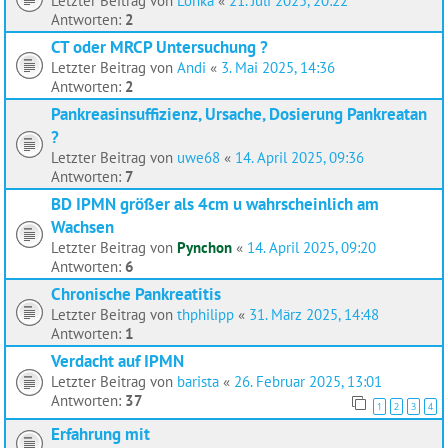
Letzter Beitrag von
Lonka
«
21. Juli 2025, 20:22
Antworten:
2
CT oder MRCP Untersuchung ?
Letzter Beitrag von
Andi
«
3. Mai 2025, 14:36
Antworten:
2
Pankreasinsuffizienz, Ursache, Dosierung Pankreatan
?
Letzter Beitrag von
uwe68
«
14. April 2025, 09:36
Antworten:
7
BD IPMN größer als 4cm u wahrscheinlich am
Wachsen
Letzter Beitrag von
Pynchon
«
14. April 2025, 09:20
Antworten:
6
Chronische Pankreatitis
Letzter Beitrag von
thphilipp
«
31. März 2025, 14:48
Antworten:
1
Verdacht auf IPMN
Letzter Beitrag von
barista
«
26. Februar 2025, 13:01
Antworten:
37
1
2
3
4
Erfahrung mit