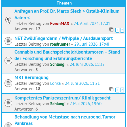
Themen
Anfragen an Prof. Dr. Marco Siech > Ostalb-Klinikum
Aalen <
Letzter Beitrag von
ForenMAX
«
24. April 2024, 12:01
Antworten:
12
1
2
NET Zwölffingerdarm / Whipple / Ausdauersport
Letzter Beitrag von
roadrunner
«
29. Juni 2026, 17:48
Cannabis und Bauchspeicheldrüsentumoren – Stand
der Forschung und Erfahrungsberichte
Letzter Beitrag von
Schlangi
«
24. Juni 2026, 11:32
Antworten:
3
MRT Beruhigung
Letzter Beitrag von
Lonka
«
24. Juni 2026, 11:21
Antworten:
18
1
2
Kompetentes Pankreaszentrum/ Klinik gesucht
Letzter Beitrag von
Schlangi
«
7. Mai 2026, 19:50
Antworten:
6
Behandlung von Metastase nach neuroend. Tumor
Pankreas