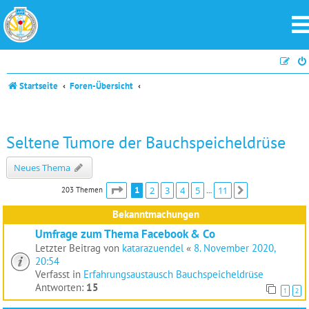
Startseite
Foren-Übersicht
Seltene Tumore der Bauchspeicheldrüse
Neues Thema
Seite
1
von
11
1
2
3
4
5
11
203 Themen
Nächste
…
Bekanntmachungen
Umfrage zum Thema Facebook & Co
Letzter Beitrag von
katarazuendel
«
8. November 2020,
20:54
Verfasst in
Erfahrungsaustausch Bauchspeicheldrüse
Antworten:
15
1
2