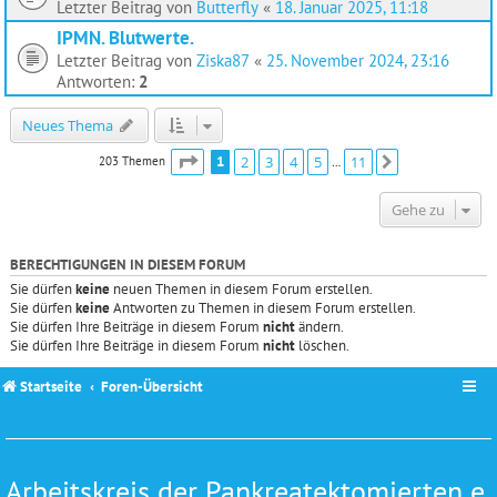
Letzter Beitrag von
Butterfly
«
18. Januar 2025, 11:18
IPMN. Blutwerte.
Letzter Beitrag von
Ziska87
«
25. November 2024, 23:16
Antworten:
2
Neues Thema
Seite
1
von
11
1
2
3
4
5
11
203 Themen
Nächste
…
Gehe zu
BERECHTIGUNGEN IN DIESEM FORUM
Sie dürfen
keine
neuen Themen in diesem Forum erstellen.
Sie dürfen
keine
Antworten zu Themen in diesem Forum erstellen.
Sie dürfen Ihre Beiträge in diesem Forum
nicht
ändern.
Sie dürfen Ihre Beiträge in diesem Forum
nicht
löschen.
Startseite
Foren-Übersicht
Arbeitskreis der Pankreatektomierten e.