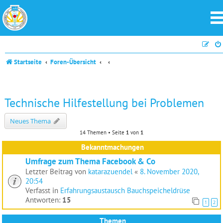
Startseite
Foren-Übersicht
Technische Hilfestellung bei Problemen
Neues Thema
14 Themen • Seite
1
von
1
Bekanntmachungen
Umfrage zum Thema Facebook & Co
Letzter Beitrag von
katarazuendel
«
8. November 2020,
20:54
Verfasst in
Erfahrungsaustausch Bauchspeicheldrüse
Antworten:
15
1
2
Themen