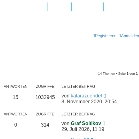
agen und Antworten
Hotline
Newsletter
Registrieren
Anmelden
14 Themen • Seite
1
von
1
ANTWORTEN
ZUGRIFFE
LETZTER BEITRAG
von
katarazuendel
15
1032945
8. November 2020, 20:54
ANTWORTEN
ZUGRIFFE
LETZTER BEITRAG
von
Graf Soltikov
0
314
29. Juli 2026, 11:19