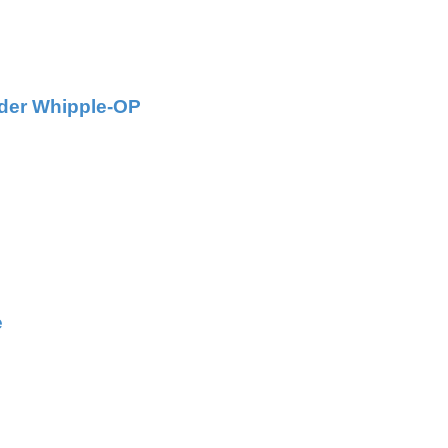
nder Whipple-OP
e