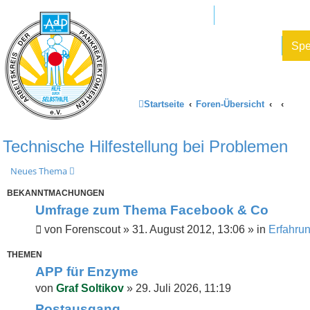
Mitglied werden
AdP e.V. Website
Datenschutz und Forenregeln
Sp
Startseite
Foren-Übersicht
Technische Hilfestellung bei Problemen
Neues Thema
BEKANNTMACHUNGEN
Umfrage zum Thema Facebook & Co
von
Forenscout
»
31. August 2012, 13:06
» in
Erfahru
THEMEN
APP für Enzyme
von
Graf Soltikov
»
29. Juli 2026, 11:19
Postausgang