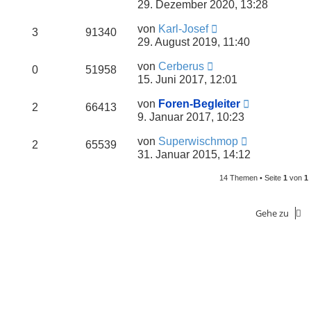
29. Dezember 2020, 13:28
von
Karl-Josef
3
91340
29. August 2019, 11:40
von
Cerberus
0
51958
15. Juni 2017, 12:01
von
Foren-Begleiter
2
66413
9. Januar 2017, 10:23
von
Superwischmop
2
65539
31. Januar 2015, 14:12
14 Themen • Seite
1
von
1
Gehe zu