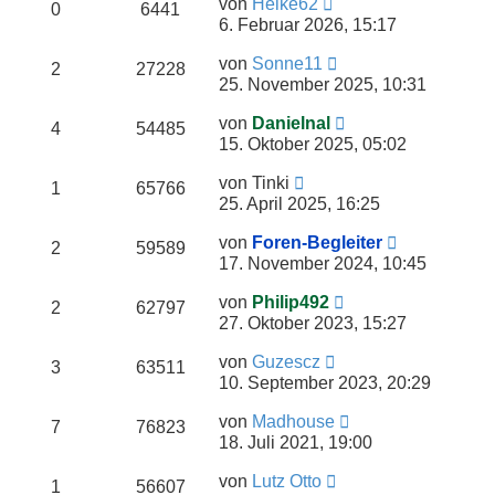
von
Heike62
0
6441
6. Februar 2026, 15:17
von
Sonne11
2
27228
25. November 2025, 10:31
von
Danielnal
4
54485
15. Oktober 2025, 05:02
von
Tinki
1
65766
25. April 2025, 16:25
von
Foren-Begleiter
2
59589
17. November 2024, 10:45
von
Philip492
2
62797
27. Oktober 2023, 15:27
von
Guzescz
3
63511
10. September 2023, 20:29
von
Madhouse
7
76823
18. Juli 2021, 19:00
von
Lutz Otto
1
56607