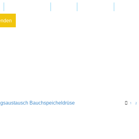
Regionalgruppen
Kliniken
In Ihrer Nähe
FAQ – Fr
enden
ngsaustausch Bauchspeicheldrüse
1
2