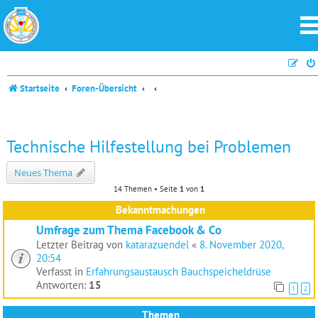
Startseite
Foren-Übersicht
Technische Hilfestellung bei Problemen
Neues Thema
14 Themen • Seite
1
von
1
Bekanntmachungen
Umfrage zum Thema Facebook & Co
Letzter Beitrag von
katarazuendel
«
8. November 2020,
20:54
Verfasst in
Erfahrungsaustausch Bauchspeicheldrüse
Antworten:
15
1
2
Themen