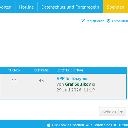
worten
Hotline
Datenschutz und Forenregeln
Spenden
Registrieren
Anmelden
THEMEN
BEITRÄGE
LETZTER BEITRAG
APP für Enzyme
14
43
N
von
Graf Soltikov
e
29. Juli 2026, 11:19
u
e
s
Gehe zu
t
e
r
Alle Cookies löschen
Alle Zeiten sind
UTC+02:00