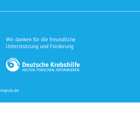
B
e
i
t
r
a
Wir danken für die freundliche
g
Unterstützung und Förderung
impuls.de