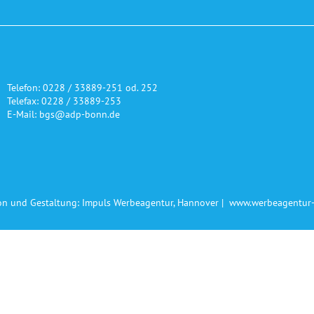
Telefon: 0228 / 33889-251 od. 252
Telefax: 0228 / 33889-253
E-Mail: bgs@adp-bonn.de
on und Gestaltung: Impuls Werbeagentur, Hannover |
www.werbeagentur-