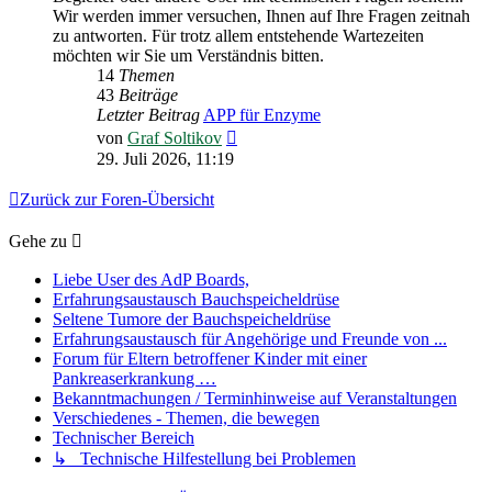
Wir werden immer versuchen, Ihnen auf Ihre Fragen zeitnah
zu antworten. Für trotz allem entstehende Wartezeiten
möchten wir Sie um Verständnis bitten.
14
Themen
43
Beiträge
Letzter Beitrag
APP für Enzyme
Neuester
von
Graf Soltikov
Beitrag
29. Juli 2026, 11:19
Zurück zur Foren-Übersicht
Gehe zu
Liebe User des AdP Boards,
Erfahrungsaustausch Bauchspeicheldrüse
Seltene Tumore der Bauchspeicheldrüse
Erfahrungsaustausch für Angehörige und Freunde von ...
Forum für Eltern betroffener Kinder mit einer
Pankreaserkrankung …
Bekanntmachungen / Terminhinweise auf Veranstaltungen
Verschiedenes - Themen, die bewegen
Technischer Bereich
↳ Technische Hilfestellung bei Problemen