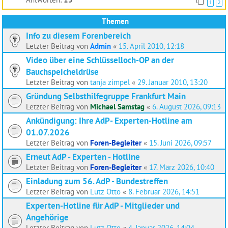
1
2
Themen
Info zu diesem Forenbereich
Letzter Beitrag von
Admin
«
15. April 2010, 12:18
Video über eine Schlüsselloch-OP an der
Bauchspeicheldrüse
Letzter Beitrag von
tanja zimpel
«
29. Januar 2010, 13:20
Gründung Selbsthilfegruppe Frankfurt Main
Letzter Beitrag von
Michael Samstag
«
6. August 2026, 09:13
Ankündigung: Ihre AdP- Experten-Hotline am
01.07.2026
Letzter Beitrag von
Foren-Begleiter
«
15. Juni 2026, 09:57
Erneut AdP - Experten - Hotline
Letzter Beitrag von
Foren-Begleiter
«
17. März 2026, 10:40
Einladung zum 56. AdP - Bundestreffen
Letzter Beitrag von
Lutz Otto
«
8. Februar 2026, 14:51
Experten-Hotline für AdP - Mitglieder und
Angehörige
Letzter Beitrag von
Lutz Otto
«
4. Januar 2026, 14:04