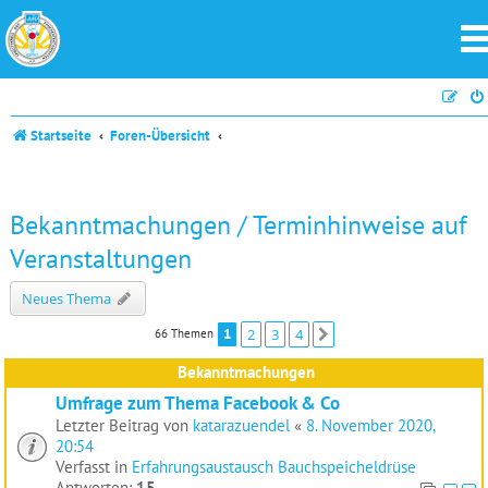
Startseite
Foren-Übersicht
Bekanntmachungen / Terminhinweise auf
Veranstaltungen
Neues Thema
1
2
3
4
66 Themen
Nächste
Bekanntmachungen
Umfrage zum Thema Facebook & Co
Letzter Beitrag von
katarazuendel
«
8. November 2020,
20:54
Verfasst in
Erfahrungsaustausch Bauchspeicheldrüse
Antworten:
15