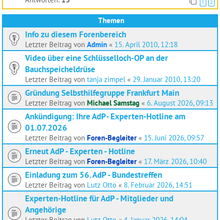
1
2
Themen
Info zu diesem Forenbereich
Letzter Beitrag von
Admin
«
15. April 2010, 12:18
Video über eine Schlüsselloch-OP an der
Bauchspeicheldrüse
Letzter Beitrag von
tanja zimpel
«
29. Januar 2010, 13:20
Gründung Selbsthilfegruppe Frankfurt Main
Letzter Beitrag von
Michael Samstag
«
6. August 2026, 09:13
Ankündigung: Ihre AdP- Experten-Hotline am
01.07.2026
Letzter Beitrag von
Foren-Begleiter
«
15. Juni 2026, 09:57
Erneut AdP - Experten - Hotline
Letzter Beitrag von
Foren-Begleiter
«
17. März 2026, 10:40
Einladung zum 56. AdP - Bundestreffen
Letzter Beitrag von
Lutz Otto
«
8. Februar 2026, 14:51
Experten-Hotline für AdP - Mitglieder und
Angehörige
Letzter Beitrag von
Lutz Otto
«
4. Januar 2026, 14:04