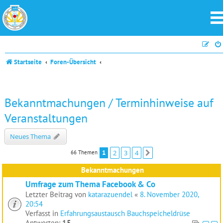
Startseite
Foren-Übersicht
Bekanntmachungen / Terminhinweise auf
Veranstaltungen
Neues Thema
1
2
3
4
66 Themen
Nächste
Bekanntmachungen
Umfrage zum Thema Facebook & Co
Letzter Beitrag von
katarazuendel
«
8. November 2020,
20:54
Verfasst in
Erfahrungsaustausch Bauchspeicheldrüse
Antworten:
15