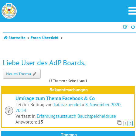
Startseite
Foren-Übersicht
Liebe User des AdP Boards,
Neues Thema
13 Themen • Seite
1
von
1
Bekanntmachungen
Umfrage zum Thema Facebook & Co
Letzter Beitrag von
katarazuendel
«
8. November 2020,
20:54
Verfasst in
Erfahrungsaustausch Bauchspeicheldrüse
Antworten:
15
1
2
Themen