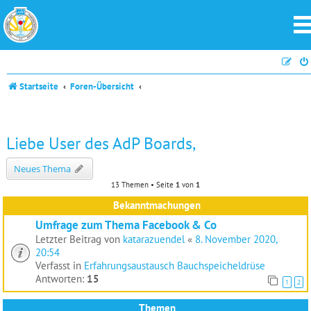
Startseite
Foren-Übersicht
Liebe User des AdP Boards,
Neues Thema
13 Themen • Seite
1
von
1
Bekanntmachungen
Umfrage zum Thema Facebook & Co
Letzter Beitrag von
katarazuendel
«
8. November 2020,
20:54
Verfasst in
Erfahrungsaustausch Bauchspeicheldrüse
Antworten:
15
1
2
Themen