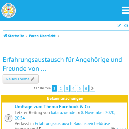
Startseite
Foren-Übersicht
Erfahrungsaustausch für Angehörige und
Freunde von ...
Neues Thema
1
2
3
4
5
6
117 Themen
Nächste
Bekanntmachungen
Umfrage zum Thema Facebook & Co
Letzter Beitrag von
katarazuendel
«
8. November 2020,
20:54
Verfasst in
Erfahrungsaustausch Bauchspeicheldrüse
Antworten:
15