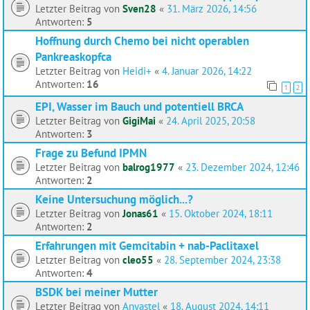
Letzter Beitrag von
Sven28
«
31. März 2026, 14:56
Antworten:
5
Hoffnung durch Chemo bei nicht operablen
Pankreaskopfca
Letzter Beitrag von
Heidi+
«
4. Januar 2026, 14:22
Antworten:
16
1
2
EPI, Wasser im Bauch und potentiell BRCA
Letzter Beitrag von
GigiMai
«
24. April 2025, 20:58
Antworten:
3
Frage zu Befund IPMN
Letzter Beitrag von
balrog1977
«
23. Dezember 2024, 12:46
Antworten:
2
Keine Untersuchung möglich...?
Letzter Beitrag von
Jonas61
«
15. Oktober 2024, 18:11
Antworten:
2
Erfahrungen mit Gemcitabin + nab-Paclitaxel
Letzter Beitrag von
cleo55
«
28. September 2024, 23:38
Antworten:
4
BSDK bei meiner Mutter
Letzter Beitrag von
Anyastel
«
18. August 2024, 14:11