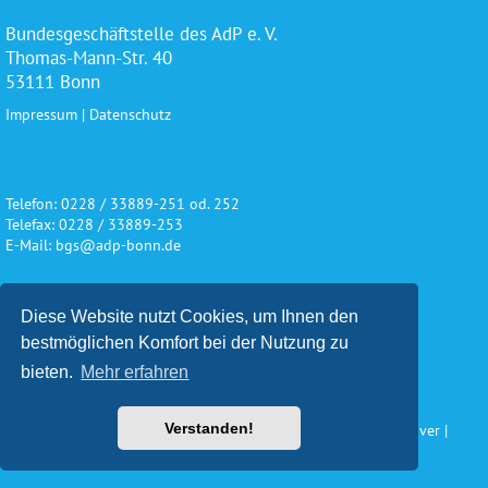
Bundesgeschäftstelle des AdP e. V.
Thomas-Mann-Str. 40
53111 Bonn
Impressum
|
Datenschutz
Telefon: 0228 / 33889-251 od. 252
Telefax: 0228 / 33889-253
E-Mail: bgs@adp-bonn.de
Diese Website nutzt Cookies, um Ihnen den
Wir danken für die freundliche
bestmöglichen Komfort bei der Nutzung zu
Unterstützung und Förderung
bieten.
Mehr erfahren
Verstanden!
Konzeption und Gestaltung: Impuls Werbeagentur, Hannover |
www.werbeagentur-impuls.de