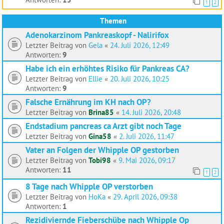
1
2
Themen
Adenokarzinom Pankreaskopf - Nalirifox
Letzter Beitrag von
Gela
«
24. Juli 2026, 12:49
Antworten:
9
Habe ich ein erhöhtes Risiko für Pankreas CA?
Letzter Beitrag von
Ellie
«
20. Juli 2026, 10:25
Antworten:
9
Falsche Ernährung im KH nach OP?
Letzter Beitrag von
Brina85
«
14. Juli 2026, 20:48
Endstadium pancreas ca Arzt gibt noch Tage
Letzter Beitrag von
Gina58
«
2. Juli 2026, 11:47
Vater an Folgen der Whipple OP gestorben
Letzter Beitrag von
Tobi98
«
9. Mai 2026, 09:17
Antworten:
11
1
2
8 Tage nach Whipple OP verstorben
Letzter Beitrag von
HoKa
«
29. April 2026, 09:38
Antworten:
1
Rezidiviernde Fieberschübe nach Whipple Op