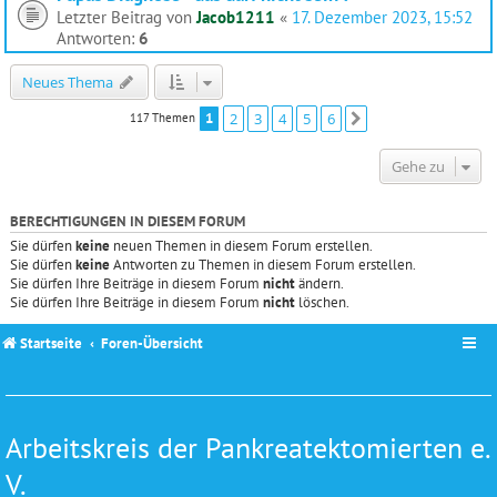
Letzter Beitrag von
Jacob1211
«
17. Dezember 2023, 15:52
Antworten:
6
Neues Thema
1
2
3
4
5
6
117 Themen
Nächste
Gehe zu
BERECHTIGUNGEN IN DIESEM FORUM
Sie dürfen
keine
neuen Themen in diesem Forum erstellen.
Sie dürfen
keine
Antworten zu Themen in diesem Forum erstellen.
Sie dürfen Ihre Beiträge in diesem Forum
nicht
ändern.
Sie dürfen Ihre Beiträge in diesem Forum
nicht
löschen.
Startseite
Foren-Übersicht
Arbeitskreis der Pankreatektomierten e.
V.