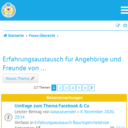
Startseite
Foren-Übersicht
Erfahrungsaustausch für Angehörige und
Freunde von ...
Neues Thema
1
2
3
4
5
6
117 Themen
Nächste
Bekanntmachungen
Umfrage zum Thema Facebook & Co
Letzter Beitrag von
katarazuendel
«
8. November 2020,
20:54
Verfasst in
Erfahrungsaustausch Bauchspeicheldrüse
Antworten:
15