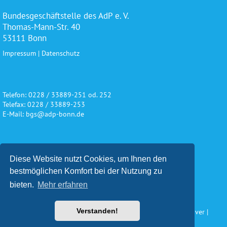
Bundesgeschäftstelle des AdP e. V.
Thomas-Mann-Str. 40
53111 Bonn
Impressum
|
Datenschutz
Telefon: 0228 / 33889-251 od. 252
Telefax: 0228 / 33889-253
E-Mail: bgs@adp-bonn.de
Wir danken für die freundliche
Diese Website nutzt Cookies, um Ihnen den
Unterstützung und Förderung
bestmöglichen Komfort bei der Nutzung zu
bieten.
Mehr erfahren
Verstanden!
Konzeption und Gestaltung: Impuls Werbeagentur, Hannover |
www.werbeagentur-impuls.de