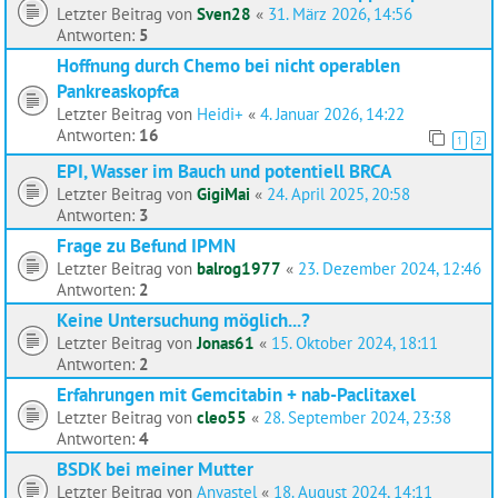
Letzter Beitrag von
Sven28
«
31. März 2026, 14:56
Antworten:
5
Hoffnung durch Chemo bei nicht operablen
Pankreaskopfca
Letzter Beitrag von
Heidi+
«
4. Januar 2026, 14:22
Antworten:
16
1
2
EPI, Wasser im Bauch und potentiell BRCA
Letzter Beitrag von
GigiMai
«
24. April 2025, 20:58
Antworten:
3
Frage zu Befund IPMN
Letzter Beitrag von
balrog1977
«
23. Dezember 2024, 12:46
Antworten:
2
Keine Untersuchung möglich...?
Letzter Beitrag von
Jonas61
«
15. Oktober 2024, 18:11
Antworten:
2
Erfahrungen mit Gemcitabin + nab-Paclitaxel
Letzter Beitrag von
cleo55
«
28. September 2024, 23:38
Antworten:
4
BSDK bei meiner Mutter
Letzter Beitrag von
Anyastel
«
18. August 2024, 14:11