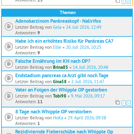
1
2
Themen
Adenokarzinom Pankreaskopf - Nalirifox
Letzter Beitrag von
Gela
«
24. Juli 2026, 12:49
Antworten:
9
Habe ich ein erhöhtes Risiko für Pankreas CA?
Letzter Beitrag von
Ellie
«
20. Juli 2026, 10:25
Antworten:
9
Falsche Ernährung im KH nach OP?
Letzter Beitrag von
Brina85
«
14. Juli 2026, 20:48
Endstadium pancreas ca Arzt gibt noch Tage
Letzter Beitrag von
Gina58
«
2. Juli 2026, 11:47
Vater an Folgen der Whipple OP gestorben
Letzter Beitrag von
Tobi98
«
9. Mai 2026, 09:17
Antworten:
11
1
2
8 Tage nach Whipple OP verstorben
Letzter Beitrag von
HoKa
«
29. April 2026, 09:38
Antworten:
1
Rezidiviernde Fieberschübe nach Whipple Op