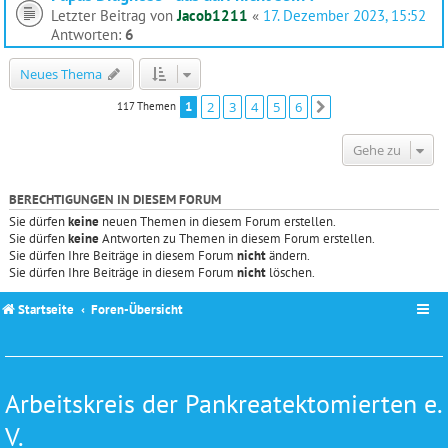
Letzter Beitrag von
Jacob1211
«
17. Dezember 2023, 15:52
Antworten:
6
Neues Thema
1
2
3
4
5
6
117 Themen
Nächste
Gehe zu
BERECHTIGUNGEN IN DIESEM FORUM
Sie dürfen
keine
neuen Themen in diesem Forum erstellen.
Sie dürfen
keine
Antworten zu Themen in diesem Forum erstellen.
Sie dürfen Ihre Beiträge in diesem Forum
nicht
ändern.
Sie dürfen Ihre Beiträge in diesem Forum
nicht
löschen.
Startseite
Foren-Übersicht
Arbeitskreis der Pankreatektomierten e.
V.