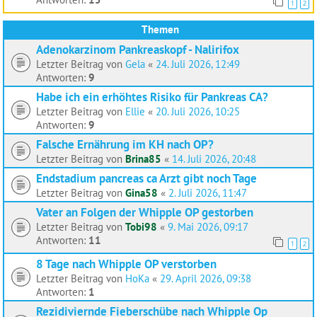
1
2
Themen
Adenokarzinom Pankreaskopf - Nalirifox
Letzter Beitrag von
Gela
«
24. Juli 2026, 12:49
Antworten:
9
Habe ich ein erhöhtes Risiko für Pankreas CA?
Letzter Beitrag von
Ellie
«
20. Juli 2026, 10:25
Antworten:
9
Falsche Ernährung im KH nach OP?
Letzter Beitrag von
Brina85
«
14. Juli 2026, 20:48
Endstadium pancreas ca Arzt gibt noch Tage
Letzter Beitrag von
Gina58
«
2. Juli 2026, 11:47
Vater an Folgen der Whipple OP gestorben
Letzter Beitrag von
Tobi98
«
9. Mai 2026, 09:17
Antworten:
11
1
2
8 Tage nach Whipple OP verstorben
Letzter Beitrag von
HoKa
«
29. April 2026, 09:38
Antworten:
1
Rezidiviernde Fieberschübe nach Whipple Op