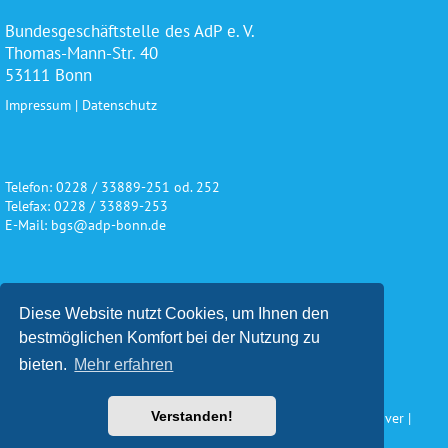
Bundesgeschäftstelle des AdP e. V.
Thomas-Mann-Str. 40
53111 Bonn
Impressum
|
Datenschutz
Telefon: 0228 / 33889-251 od. 252
Telefax: 0228 / 33889-253
E-Mail: bgs@adp-bonn.de
Wir danken für die freundliche
Diese Website nutzt Cookies, um Ihnen den
Unterstützung und Förderung
bestmöglichen Komfort bei der Nutzung zu
bieten.
Mehr erfahren
Verstanden!
Konzeption und Gestaltung: Impuls Werbeagentur, Hannover |
www.werbeagentur-impuls.de