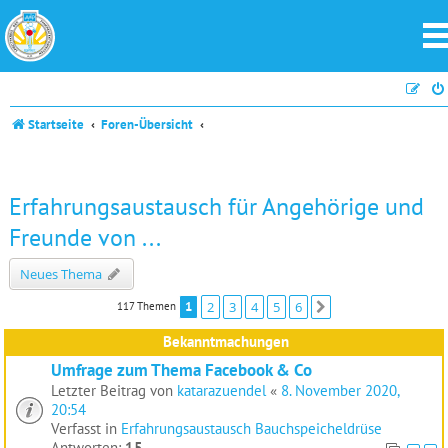
Startseite
Foren-Übersicht
Erfahrungsaustausch für Angehörige und
Freunde von ...
Neues Thema
1
2
3
4
5
6
117 Themen
Nächste
Bekanntmachungen
Umfrage zum Thema Facebook & Co
Letzter Beitrag von
katarazuendel
«
8. November 2020,
20:54
Verfasst in
Erfahrungsaustausch Bauchspeicheldrüse
Antworten:
15