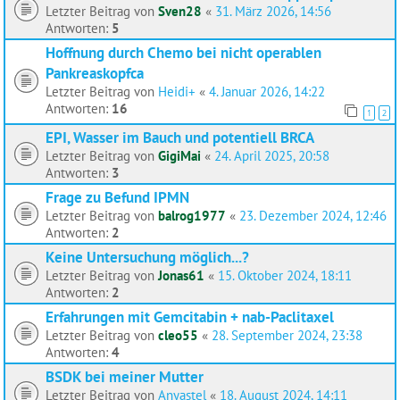
Letzter Beitrag von
Sven28
«
31. März 2026, 14:56
Antworten:
5
Hoffnung durch Chemo bei nicht operablen
Pankreaskopfca
Letzter Beitrag von
Heidi+
«
4. Januar 2026, 14:22
Antworten:
16
1
2
EPI, Wasser im Bauch und potentiell BRCA
Letzter Beitrag von
GigiMai
«
24. April 2025, 20:58
Antworten:
3
Frage zu Befund IPMN
Letzter Beitrag von
balrog1977
«
23. Dezember 2024, 12:46
Antworten:
2
Keine Untersuchung möglich...?
Letzter Beitrag von
Jonas61
«
15. Oktober 2024, 18:11
Antworten:
2
Erfahrungen mit Gemcitabin + nab-Paclitaxel
Letzter Beitrag von
cleo55
«
28. September 2024, 23:38
Antworten:
4
BSDK bei meiner Mutter
Letzter Beitrag von
Anyastel
«
18. August 2024, 14:11