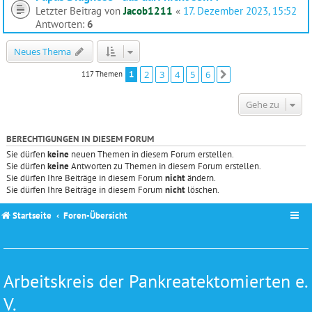
Letzter Beitrag von
Jacob1211
«
17. Dezember 2023, 15:52
Antworten:
6
Neues Thema
1
2
3
4
5
6
117 Themen
Nächste
Gehe zu
BERECHTIGUNGEN IN DIESEM FORUM
Sie dürfen
keine
neuen Themen in diesem Forum erstellen.
Sie dürfen
keine
Antworten zu Themen in diesem Forum erstellen.
Sie dürfen Ihre Beiträge in diesem Forum
nicht
ändern.
Sie dürfen Ihre Beiträge in diesem Forum
nicht
löschen.
Startseite
Foren-Übersicht
Arbeitskreis der Pankreatektomierten e.
V.