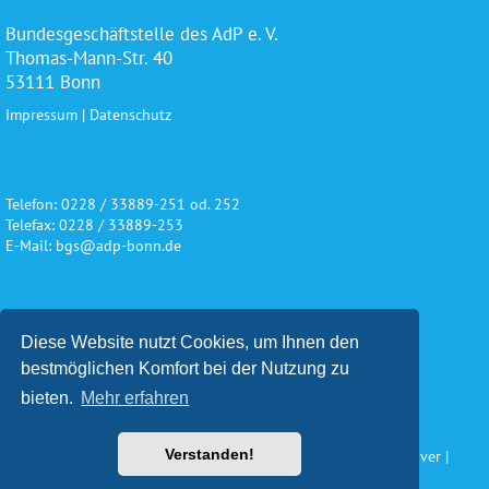
Bundesgeschäftstelle des AdP e. V.
Thomas-Mann-Str. 40
53111 Bonn
Impressum
|
Datenschutz
Telefon: 0228 / 33889-251 od. 252
Telefax: 0228 / 33889-253
E-Mail: bgs@adp-bonn.de
Wir danken für die freundliche
Diese Website nutzt Cookies, um Ihnen den
Unterstützung und Förderung
bestmöglichen Komfort bei der Nutzung zu
bieten.
Mehr erfahren
Verstanden!
Konzeption und Gestaltung: Impuls Werbeagentur, Hannover |
www.werbeagentur-impuls.de