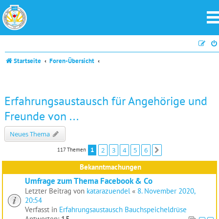
Startseite
Foren-Übersicht
Erfahrungsaustausch für Angehörige und
Freunde von ...
Neues Thema
1
2
3
4
5
6
117 Themen
Nächste
Bekanntmachungen
Umfrage zum Thema Facebook & Co
Letzter Beitrag von
katarazuendel
«
8. November 2020,
20:54
Verfasst in
Erfahrungsaustausch Bauchspeicheldrüse
Antworten:
15