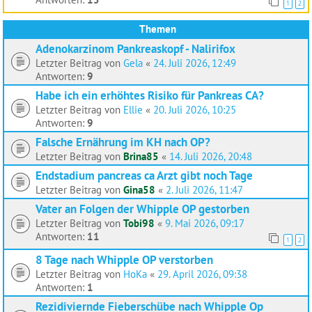
1
2
Themen
Adenokarzinom Pankreaskopf - Nalirifox
Letzter Beitrag von
Gela
«
24. Juli 2026, 12:49
Antworten:
9
Habe ich ein erhöhtes Risiko für Pankreas CA?
Letzter Beitrag von
Ellie
«
20. Juli 2026, 10:25
Antworten:
9
Falsche Ernährung im KH nach OP?
Letzter Beitrag von
Brina85
«
14. Juli 2026, 20:48
Endstadium pancreas ca Arzt gibt noch Tage
Letzter Beitrag von
Gina58
«
2. Juli 2026, 11:47
Vater an Folgen der Whipple OP gestorben
Letzter Beitrag von
Tobi98
«
9. Mai 2026, 09:17
Antworten:
11
1
2
8 Tage nach Whipple OP verstorben
Letzter Beitrag von
HoKa
«
29. April 2026, 09:38
Antworten:
1
Rezidiviernde Fieberschübe nach Whipple Op