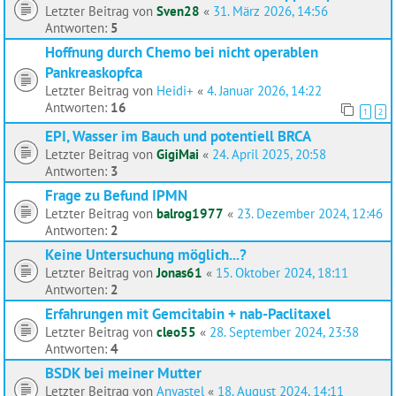
Letzter Beitrag von
Sven28
«
31. März 2026, 14:56
Antworten:
5
Hoffnung durch Chemo bei nicht operablen
Pankreaskopfca
Letzter Beitrag von
Heidi+
«
4. Januar 2026, 14:22
Antworten:
16
1
2
EPI, Wasser im Bauch und potentiell BRCA
Letzter Beitrag von
GigiMai
«
24. April 2025, 20:58
Antworten:
3
Frage zu Befund IPMN
Letzter Beitrag von
balrog1977
«
23. Dezember 2024, 12:46
Antworten:
2
Keine Untersuchung möglich...?
Letzter Beitrag von
Jonas61
«
15. Oktober 2024, 18:11
Antworten:
2
Erfahrungen mit Gemcitabin + nab-Paclitaxel
Letzter Beitrag von
cleo55
«
28. September 2024, 23:38
Antworten:
4
BSDK bei meiner Mutter
Letzter Beitrag von
Anyastel
«
18. August 2024, 14:11