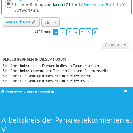
Letzter Beitrag von
Jacob1211
«
17. Dezember 2023, 15:52
Antworten:
6
Neues Thema
1
2
3
4
5
6
117 Themen
Nächste
Gehe zu
BERECHTIGUNGEN IN DIESEM FORUM
Sie dürfen
keine
neuen Themen in diesem Forum erstellen.
Sie dürfen
keine
Antworten zu Themen in diesem Forum erstellen.
Sie dürfen Ihre Beiträge in diesem Forum
nicht
ändern.
Sie dürfen Ihre Beiträge in diesem Forum
nicht
löschen.
Startseite
Foren-Übersicht
Arbeitskreis der Pankreatektomierten e.
V.