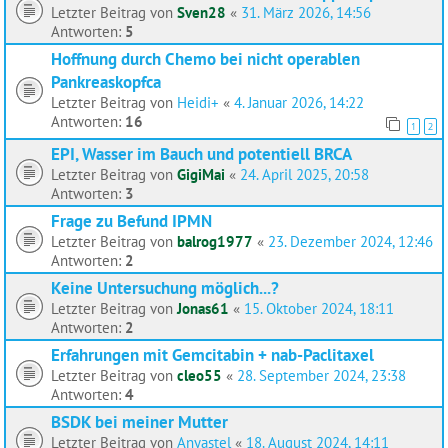
Letzter Beitrag von
Sven28
«
31. März 2026, 14:56
Antworten:
5
Hoffnung durch Chemo bei nicht operablen
Pankreaskopfca
Letzter Beitrag von
Heidi+
«
4. Januar 2026, 14:22
Antworten:
16
1
2
EPI, Wasser im Bauch und potentiell BRCA
Letzter Beitrag von
GigiMai
«
24. April 2025, 20:58
Antworten:
3
Frage zu Befund IPMN
Letzter Beitrag von
balrog1977
«
23. Dezember 2024, 12:46
Antworten:
2
Keine Untersuchung möglich...?
Letzter Beitrag von
Jonas61
«
15. Oktober 2024, 18:11
Antworten:
2
Erfahrungen mit Gemcitabin + nab-Paclitaxel
Letzter Beitrag von
cleo55
«
28. September 2024, 23:38
Antworten:
4
BSDK bei meiner Mutter
Letzter Beitrag von
Anyastel
«
18. August 2024, 14:11