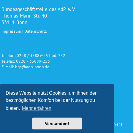
Bundesgeschäftstelle des AdP e. V.
Thomas-Mann-Str. 40
53111 Bonn
Impressum
|
Datenschutz
Telefon: 0228 / 33889-251 od. 252
Telefax: 0228 / 33889-253
E-Mail: bgs@adp-bonn.de
Wir danken für die freundliche
Diese Website nutzt Cookies, um Ihnen den
Unterstützung und Förderung
bestmöglichen Komfort bei der Nutzung zu
bieten.
Mehr erfahren
Verstanden!
Konzeption und Gestaltung: Impuls Werbeagentur, Hannover |
www.werbeagentur-impuls.de