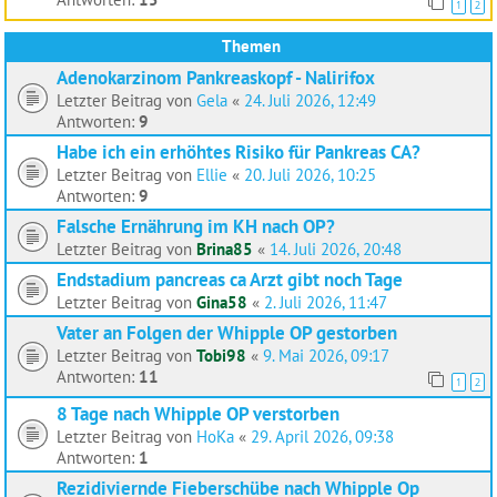
1
2
Themen
Adenokarzinom Pankreaskopf - Nalirifox
Letzter Beitrag von
Gela
«
24. Juli 2026, 12:49
Antworten:
9
Habe ich ein erhöhtes Risiko für Pankreas CA?
Letzter Beitrag von
Ellie
«
20. Juli 2026, 10:25
Antworten:
9
Falsche Ernährung im KH nach OP?
Letzter Beitrag von
Brina85
«
14. Juli 2026, 20:48
Endstadium pancreas ca Arzt gibt noch Tage
Letzter Beitrag von
Gina58
«
2. Juli 2026, 11:47
Vater an Folgen der Whipple OP gestorben
Letzter Beitrag von
Tobi98
«
9. Mai 2026, 09:17
Antworten:
11
1
2
8 Tage nach Whipple OP verstorben
Letzter Beitrag von
HoKa
«
29. April 2026, 09:38
Antworten:
1
Rezidiviernde Fieberschübe nach Whipple Op