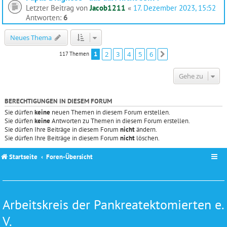
Letzter Beitrag von
Jacob1211
«
17. Dezember 2023, 15:52
Antworten:
6
Neues Thema
1
2
3
4
5
6
117 Themen
Nächste
Gehe zu
BERECHTIGUNGEN IN DIESEM FORUM
Sie dürfen
keine
neuen Themen in diesem Forum erstellen.
Sie dürfen
keine
Antworten zu Themen in diesem Forum erstellen.
Sie dürfen Ihre Beiträge in diesem Forum
nicht
ändern.
Sie dürfen Ihre Beiträge in diesem Forum
nicht
löschen.
Startseite
Foren-Übersicht
Arbeitskreis der Pankreatektomierten e.
V.