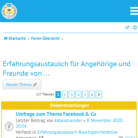
Startseite
Foren-Übersicht
Erfahrungsaustausch für Angehörige und
Freunde von ...
Neues Thema
1
2
3
4
5
6
117 Themen
Nächste
Bekanntmachungen
Umfrage zum Thema Facebook & Co
Letzter Beitrag von
katarazuendel
«
8. November 2020,
20:54
Verfasst in
Erfahrungsaustausch Bauchspeicheldrüse
Antworten:
15