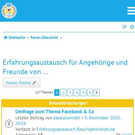
Startseite
Foren-Übersicht
Erfahrungsaustausch für Angehörige und
Freunde von ...
Neues Thema
1
2
3
4
5
6
117 Themen
Nächste
Bekanntmachungen
Umfrage zum Thema Facebook & Co
Letzter Beitrag von
katarazuendel
«
8. November 2020,
20:54
Verfasst in
Erfahrungsaustausch Bauchspeicheldrüse
Antworten:
15