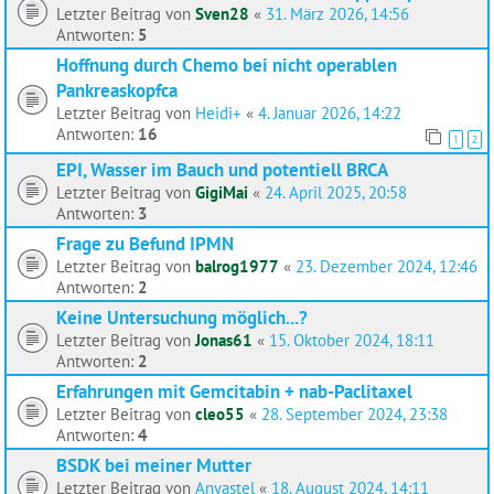
Letzter Beitrag von
Sven28
«
31. März 2026, 14:56
Antworten:
5
Hoffnung durch Chemo bei nicht operablen
Pankreaskopfca
Letzter Beitrag von
Heidi+
«
4. Januar 2026, 14:22
Antworten:
16
1
2
EPI, Wasser im Bauch und potentiell BRCA
Letzter Beitrag von
GigiMai
«
24. April 2025, 20:58
Antworten:
3
Frage zu Befund IPMN
Letzter Beitrag von
balrog1977
«
23. Dezember 2024, 12:46
Antworten:
2
Keine Untersuchung möglich...?
Letzter Beitrag von
Jonas61
«
15. Oktober 2024, 18:11
Antworten:
2
Erfahrungen mit Gemcitabin + nab-Paclitaxel
Letzter Beitrag von
cleo55
«
28. September 2024, 23:38
Antworten:
4
BSDK bei meiner Mutter
Letzter Beitrag von
Anyastel
«
18. August 2024, 14:11