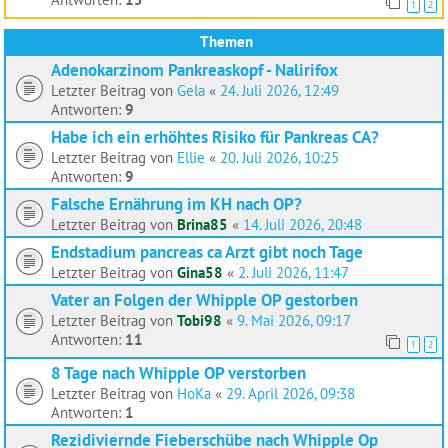
1
2
Themen
Adenokarzinom Pankreaskopf - Nalirifox
Letzter Beitrag von
Gela
«
24. Juli 2026, 12:49
Antworten:
9
Habe ich ein erhöhtes Risiko für Pankreas CA?
Letzter Beitrag von
Ellie
«
20. Juli 2026, 10:25
Antworten:
9
Falsche Ernährung im KH nach OP?
Letzter Beitrag von
Brina85
«
14. Juli 2026, 20:48
Endstadium pancreas ca Arzt gibt noch Tage
Letzter Beitrag von
Gina58
«
2. Juli 2026, 11:47
Vater an Folgen der Whipple OP gestorben
Letzter Beitrag von
Tobi98
«
9. Mai 2026, 09:17
Antworten:
11
1
2
8 Tage nach Whipple OP verstorben
Letzter Beitrag von
HoKa
«
29. April 2026, 09:38
Antworten:
1
Rezidiviernde Fieberschübe nach Whipple Op