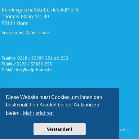
Bundesgeschäftstelle des AdP e. V.
Thomas-Mann-Str. 40
53111 Bonn
Impressum
|
Datenschutz
Telefon: 0228 / 33889-251 od. 252
Telefax: 0228 / 33889-253
E-Mail: bgs@adp-bonn.de
Wir danken für die freundliche
Diese Website nutzt Cookies, um Ihnen den
Unterstützung und Förderung
bestmöglichen Komfort bei der Nutzung zu
bieten.
Mehr erfahren
Verstanden!
Konzeption und Gestaltung: Impuls Werbeagentur, Hannover |
www.werbeagentur-impuls.de