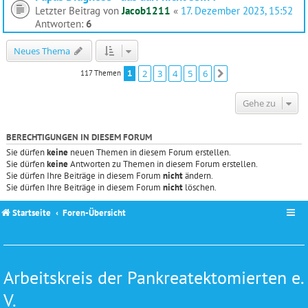
Letzter Beitrag von
Jacob1211
«
17. Dezember 2023, 15:52
Antworten:
6
Neues Thema
1
2
3
4
5
6
117 Themen
Nächste
Gehe zu
BERECHTIGUNGEN IN DIESEM FORUM
Sie dürfen
keine
neuen Themen in diesem Forum erstellen.
Sie dürfen
keine
Antworten zu Themen in diesem Forum erstellen.
Sie dürfen Ihre Beiträge in diesem Forum
nicht
ändern.
Sie dürfen Ihre Beiträge in diesem Forum
nicht
löschen.
Startseite
Foren-Übersicht
Arbeitskreis der Pankreatektomierten e.
V.