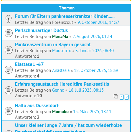
Themen
Forum für Eltern pankreaserkrankter Kinder......
Letzter Beitrag von
Forenscout
«
9. Oktober 2016, 14:37
Perlschnurartiger Ductus
Letzter Beitrag von
MariaMa
«
2. August 2026, 01:14
Pankreaszentrum in Bayern gesucht
Letzter Beitrag von
Mousetrix
«
3. Januar 2026, 06:40
Antworten:
1
Elastase1 -67
Letzter Beitrag von
Anastasia
«
18. Oktober 2025, 18:39
Antworten:
4
Erfahrungsaustausch Hereditäre Pankreatitis
Letzter Beitrag von
Genno
«
18. Juli 2025, 08:13
Antworten:
10
1
2
Hallo aus Düsseldorf
Letzter Beitrag von
Momobo
«
15. März 2025, 18:11
Antworten:
3
Unser kleiner Junge 7 Jahre / hat zum wiederholte
Bauchspeicheldrüsenentzündung