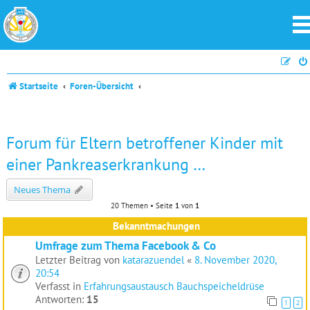
Startseite
Foren-Übersicht
Forum für Eltern betroffener Kinder mit
einer Pankreaserkrankung …
Neues Thema
20 Themen • Seite
1
von
1
Bekanntmachungen
Umfrage zum Thema Facebook & Co
Letzter Beitrag von
katarazuendel
«
8. November 2020,
20:54
Verfasst in
Erfahrungsaustausch Bauchspeicheldrüse
Antworten:
15
1
2