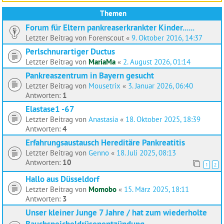
Themen
Forum für Eltern pankreaserkrankter Kinder......
Letzter Beitrag von
Forenscout
«
9. Oktober 2016, 14:37
Perlschnurartiger Ductus
Letzter Beitrag von
MariaMa
«
2. August 2026, 01:14
Pankreaszentrum in Bayern gesucht
Letzter Beitrag von
Mousetrix
«
3. Januar 2026, 06:40
Antworten:
1
Elastase1 -67
Letzter Beitrag von
Anastasia
«
18. Oktober 2025, 18:39
Antworten:
4
Erfahrungsaustausch Hereditäre Pankreatitis
Letzter Beitrag von
Genno
«
18. Juli 2025, 08:13
Antworten:
10
1
2
Hallo aus Düsseldorf
Letzter Beitrag von
Momobo
«
15. März 2025, 18:11
Antworten:
3
Unser kleiner Junge 7 Jahre / hat zum wiederholte
Bauchspeicheldrüsenentzündung