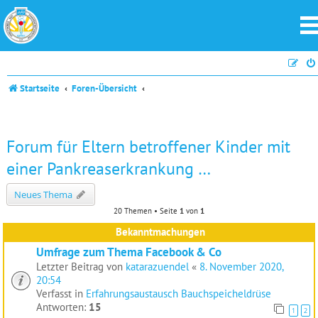
Startseite
Foren-Übersicht
Forum für Eltern betroffener Kinder mit
einer Pankreaserkrankung …
Neues Thema
20 Themen • Seite
1
von
1
Bekanntmachungen
Umfrage zum Thema Facebook & Co
Letzter Beitrag von
katarazuendel
«
8. November 2020,
20:54
Verfasst in
Erfahrungsaustausch Bauchspeicheldrüse
Antworten:
15
1
2