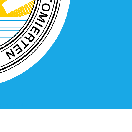
geln
Spenden