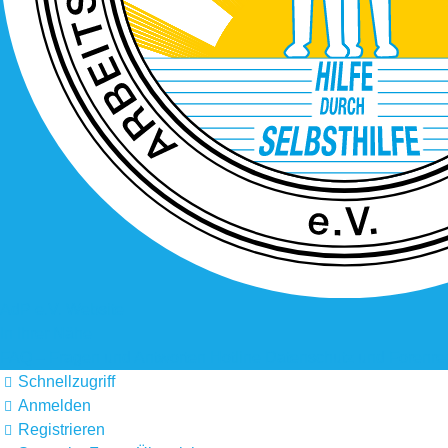
AdP e.V. Website
In Ihrer Nähe
FAQ – Fragen und Antworten
Hotline
Datenschutz und Forenre
Schnellzugriff
Anmelden
Registrieren