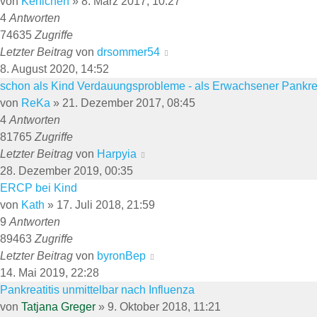
von
Kehlchen
»
8. März 2017, 10:27
4
Antworten
74635
Zugriffe
Letzter Beitrag
von
drsommer54
8. August 2020, 14:52
schon als Kind Verdauungsprobleme - als Erwachsener Pankr
von
ReKa
»
21. Dezember 2017, 08:45
4
Antworten
81765
Zugriffe
Letzter Beitrag
von
Harpyia
28. Dezember 2019, 00:35
ERCP bei Kind
von
Kath
»
17. Juli 2018, 21:59
9
Antworten
89463
Zugriffe
Letzter Beitrag
von
byronBep
14. Mai 2019, 22:28
Pankreatitis unmittelbar nach Influenza
von
Tatjana Greger
»
9. Oktober 2018, 11:21