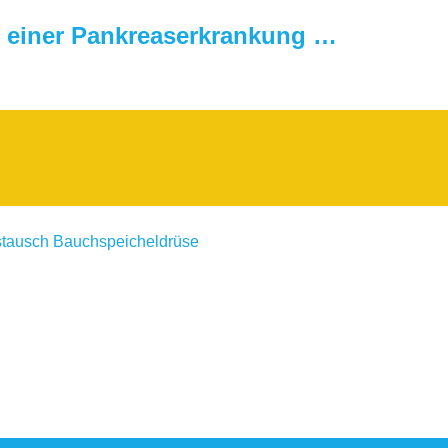
it einer Pankreaserkrankung …
stausch Bauchspeicheldrüse