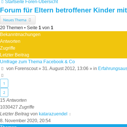
Startseite
Foren-Übersicht
Forum für Eltern betroffener Kinder m
Neues Thema
20 Themen • Seite
1
von
1
Bekanntmachungen
Antworten
Zugriffe
Letzter Beitrag
Umfrage zum Thema Facebook & Co
von
Forenscout
»
31. August 2012, 13:06
» in
Erfahrungsau
1
2
15
Antworten
1030427
Zugriffe
Letzter Beitrag
von
katarazuendel
8. November 2020, 20:54