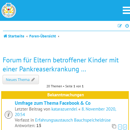
Startseite
Foren-Übersicht
Forum für Eltern betroffener Kinder mit
einer Pankreaserkrankung …
Neues Thema
20 Themen • Seite
1
von
1
Bekanntmachungen
Umfrage zum Thema Facebook & Co
Letzter Beitrag von
katarazuendel
«
8. November 2020,
20:54
Verfasst in
Erfahrungsaustausch Bauchspeicheldrüse
Antworten:
15
1
2