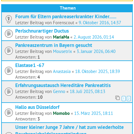
Themen
Forum für Eltern pankreaserkrankter Kinder......
Letzter Beitrag von
Forenscout
«
9. Oktober 2016, 14:37
Perlschnurartiger Ductus
Letzter Beitrag von
MariaMa
«
2. August 2026, 01:14
Pankreaszentrum in Bayern gesucht
Letzter Beitrag von
Mousetrix
«
3. Januar 2026, 06:40
Antworten:
1
Elastase1 -67
Letzter Beitrag von
Anastasia
«
18. Oktober 2025, 18:39
Antworten:
4
Erfahrungsaustausch Hereditäre Pankreatitis
Letzter Beitrag von
Genno
«
18. Juli 2025, 08:13
Antworten:
10
1
2
Hallo aus Düsseldorf
Letzter Beitrag von
Momobo
«
15. März 2025, 18:11
Antworten:
3
Unser kleiner Junge 7 Jahre / hat zum wiederholte
Bauchspeicheldrüsenentzündung