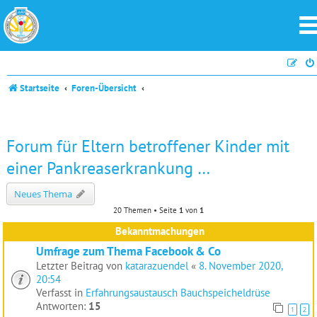
Startseite
Foren-Übersicht
Forum für Eltern betroffener Kinder mit
einer Pankreaserkrankung …
Neues Thema
20 Themen • Seite
1
von
1
Bekanntmachungen
Umfrage zum Thema Facebook & Co
Letzter Beitrag von
katarazuendel
«
8. November 2020,
20:54
Verfasst in
Erfahrungsaustausch Bauchspeicheldrüse
Antworten:
15
1
2