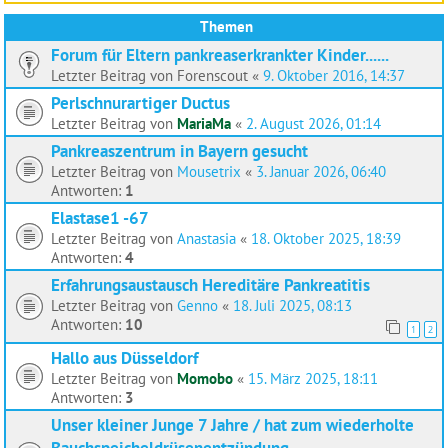
Themen
Forum für Eltern pankreaserkrankter Kinder......
Letzter Beitrag von
Forenscout
«
9. Oktober 2016, 14:37
Perlschnurartiger Ductus
Letzter Beitrag von
MariaMa
«
2. August 2026, 01:14
Pankreaszentrum in Bayern gesucht
Letzter Beitrag von
Mousetrix
«
3. Januar 2026, 06:40
Antworten:
1
Elastase1 -67
Letzter Beitrag von
Anastasia
«
18. Oktober 2025, 18:39
Antworten:
4
Erfahrungsaustausch Hereditäre Pankreatitis
Letzter Beitrag von
Genno
«
18. Juli 2025, 08:13
Antworten:
10
1
2
Hallo aus Düsseldorf
Letzter Beitrag von
Momobo
«
15. März 2025, 18:11
Antworten:
3
Unser kleiner Junge 7 Jahre / hat zum wiederholte
Bauchspeicheldrüsenentzündung