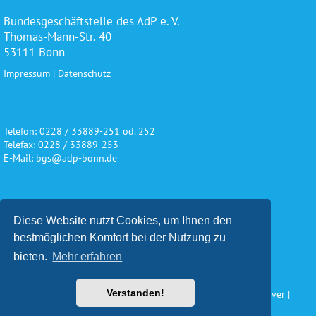
Bundesgeschäftstelle des AdP e. V.
Thomas-Mann-Str. 40
53111 Bonn
Impressum
|
Datenschutz
Telefon: 0228 / 33889-251 od. 252
Telefax: 0228 / 33889-253
E-Mail: bgs@adp-bonn.de
Wir danken für die freundliche
Diese Website nutzt Cookies, um Ihnen den
Unterstützung und Förderung
bestmöglichen Komfort bei der Nutzung zu
bieten.
Mehr erfahren
Verstanden!
Konzeption und Gestaltung: Impuls Werbeagentur, Hannover |
www.werbeagentur-impuls.de