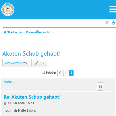
Startseite
Foren-Übersicht
Akuten Schub gehabt!
Antworten
1
2
11 Beiträge
Vorherige
Norbert
Re: Akuten Schub gehabt!
B
14. Juli 2008, 10:08
e
i
nochmals Hallo Sirkka,
t