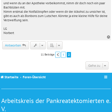
r
und wenn du an der Apotheke vorbeikommst, nimm dir doch noch ein paar
a
Bachblüten mit.
g
Nimm erstmal die Notfalltropfen oder wenn dir der Alkohol zu unsicher ist,
gibt es auch als Bonbons zum Lutschen. Könnte ja eine kleine Hilfe für deine
Verzweiflung sein.
LG
Norbert
c
Antworten
1
2
11 Beiträge
Vorherige
Gehe zu
Startseite
Foren-Übersicht
Arbeitskreis der Pankreatektomierten e.
V.