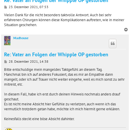
Re: Vater an Folgen der Whipple OP gestorben
B
23. Dezember 2021, 07:53
e
i
Vielen Dank für die nicht besonders taktvolle Antwort. Auch bei sehr
t
erfahrenen Chirurgen können diese Komplikationen auftreten, wie in meiner
r
Situation geschehen.
a
g
Madhouse
c
Re: Vater an Folgen der Whipple OP gestorben
B
28. Dezember 2021, 14:38
e
i
Bitte entschuldige mein mangeldes Taktgefühl an diesem Tag.
t
Manchmal bin ich auf anderes Fokusiert, das es mir an Empathie dann
r
mangelt, oder ich auf Trauer nicht weiter eingehe, weil es mich sonst zu sehr
a
mitreist, etc.
g
In diesem Fall, habe ich erst durch deinen Hinweis nochmals anders drauf
geschaut.
Es ist nicht meine Absicht hier Gefühle zu verletzen, auch wenn ich das
vermutlich trotzdem getan habe, möchte ich mich hiermit gerne erklären.
Keinesfalls steckt eine böse Absicht dahinter.