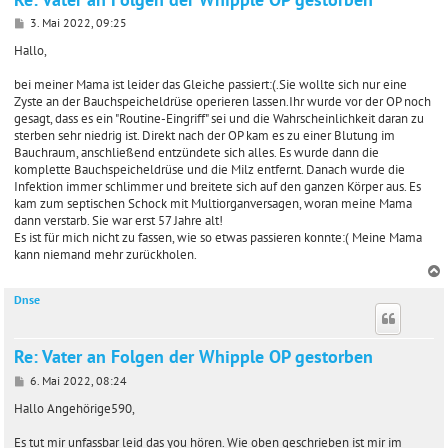
B
3. Mai 2022, 09:25
e
i
Hallo,
t
r
bei meiner Mama ist leider das Gleiche passiert:(.Sie wollte sich nur eine
a
Zyste an der Bauchspeicheldrüse operieren lassen.Ihr wurde vor der OP noch
g
gesagt, dass es ein "Routine-Eingriff" sei und die Wahrscheinlichkeit daran zu
sterben sehr niedrig ist. Direkt nach der OP kam es zu einer Blutung im
Bauchraum, anschließend entzündete sich alles. Es wurde dann die
komplette Bauchspeicheldrüse und die Milz entfernt. Danach wurde die
Infektion immer schlimmer und breitete sich auf den ganzen Körper aus. Es
kam zum septischen Schock mit Multiorganversagen, woran meine Mama
dann verstarb. Sie war erst 57 Jahre alt!
Es ist für mich nicht zu fassen, wie so etwas passieren konnte:( Meine Mama
kann niemand mehr zurückholen.
Dnse
c
Re: Vater an Folgen der Whipple OP gestorben
B
6. Mai 2022, 08:24
e
i
Hallo Angehörige590,
t
r
Es tut mir unfassbar leid das you hören. Wie oben geschrieben ist mir im