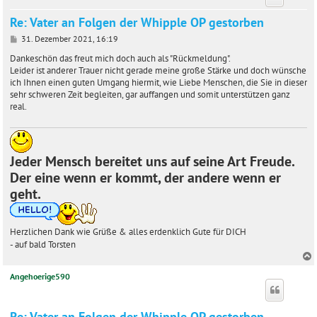
Re: Vater an Folgen der Whipple OP gestorben
B
31. Dezember 2021, 16:19
e
i
Dankeschön das freut mich doch auch als "Rückmeldung".
t
Leider ist anderer Trauer nicht gerade meine große Stärke und doch wünsche
r
ich Ihnen einen guten Umgang hiermit, wie Liebe Menschen, die Sie in dieser
a
sehr schweren Zeit begleiten, gar auffangen und somit unterstützen ganz
g
real.
Jeder Mensch bereitet uns auf seine Art Freude.
Der eine wenn er kommt, der andere wenn er
geht.
Herzlichen Dank wie Grüße & alles erdenklich Gute für DICH
- auf bald Torsten
Angehoerige590
c
Re: Vater an Folgen der Whipple OP gestorben