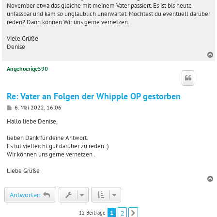
a
November etwa das gleiche mit meinem Vater passiert. Es ist bis heute
g
unfassbar und kam so unglaublich unerwartet. Möchtest du eventuell darüber
reden? Dann können Wir uns gerne vernetzen.
Viele Grüße
Denise
Angehoerige590
c
Re: Vater an Folgen der Whipple OP gestorben
B
6. Mai 2022, 16:06
e
i
Hallo liebe Denise,
t
r
lieben Dank für deine Antwort.
a
Es tut vielleicht gut darüber zu reden :)
g
Wir können uns gerne vernetzen .
Liebe Grüße
c
Antworten
1
2
12 Beiträge
Nächste