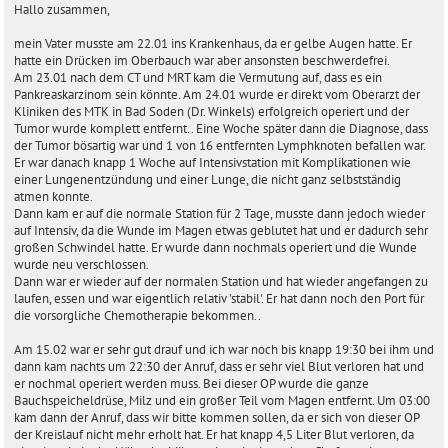
i
Hallo zusammen,
t
r
mein Vater musste am 22.01 ins Krankenhaus, da er gelbe Augen hatte. Er
a
hatte ein Drücken im Oberbauch war aber ansonsten beschwerdefrei.
g
Am 23.01 nach dem CT und MRT kam die Vermutung auf, dass es ein
Pankreaskarzinom sein könnte. Am 24.01 wurde er direkt vom Oberarzt der
Kliniken des MTK in Bad Soden (Dr. Winkels) erfolgreich operiert und der
Tumor wurde komplett entfernt.. Eine Woche später dann die Diagnose, dass
der Tumor bösartig war und 1 von 16 entfernten Lymphknoten befallen war.
Er war danach knapp 1 Woche auf Intensivstation mit Komplikationen wie
einer Lungenentzündung und einer Lunge, die nicht ganz selbstständig
atmen konnte.
Dann kam er auf die normale Station für 2 Tage, musste dann jedoch wieder
auf Intensiv, da die Wunde im Magen etwas geblutet hat und er dadurch sehr
großen Schwindel hatte. Er wurde dann nochmals operiert und die Wunde
wurde neu verschlossen.
Dann war er wieder auf der normalen Station und hat wieder angefangen zu
laufen, essen und war eigentlich relativ 'stabil'. Er hat dann noch den Port für
die vorsorgliche Chemotherapie bekommen..
Am 15.02 war er sehr gut drauf und ich war noch bis knapp 19:30 bei ihm und
dann kam nachts um 22:30 der Anruf, dass er sehr viel Blut verloren hat und
er nochmal operiert werden muss. Bei dieser OP wurde die ganze
Bauchspeicheldrüse, Milz und ein großer Teil vom Magen entfernt. Um 03:00
kam dann der Anruf, dass wir bitte kommen sollen, da er sich von dieser OP
der Kreislauf nicht mehr erholt hat. Er hat knapp 4,5 Liter Blut verloren, da