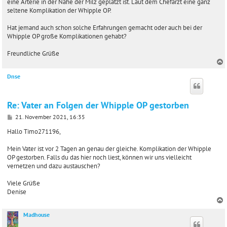
eine Arterie in der Nähe der Milz geplatzt ist. Laut dem Chefarzt eine ganz
seltene Komplikation der Whipple OP.
Hat jemand auch schon solche Erfahrungen gemacht oder auch bei der
Whipple OP große Komplikationen gehabt?
Freundliche Grüße
Dnse
c
Re: Vater an Folgen der Whipple OP gestorben
B
21. November 2021, 16:35
e
i
Hallo Timo271196,
t
r
Mein Vater ist vor 2 Tagen an genau der gleiche. Komplikation der Whipple
a
OP gestorben. Falls du das hier noch liest, können wir uns vielleicht
g
vernetzen und dazu austauschen?
Viele Grüße
Denise
Madhouse
c