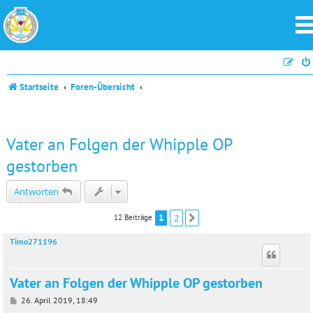
Startseite
Foren-Übersicht
Vater an Folgen der Whipple OP
gestorben
Antworten
1
2
12 Beiträge
Nächste
Timo271196
Vater an Folgen der Whipple OP gestorben
B
26. April 2019, 18:49
e