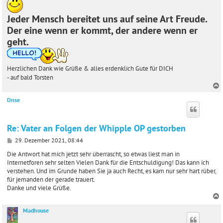
Jeder Mensch bereitet uns auf seine Art Freude.
Der eine wenn er kommt, der andere wenn er
geht.
Herzlichen Dank wie Grüße & alles erdenklich Gute für DICH
- auf bald Torsten
Dnse
c
Re: Vater an Folgen der Whipple OP gestorben
B
29. Dezember 2021, 08:44
e
i
Die Antwort hat mich jetzt sehr überrascht, so etwas liest man in
t
Internetforen sehr selten Vielen Dank für die Entschuldigung! Das kann ich
r
verstehen. Und im Grunde haben Sie ja auch Recht, es kam nur sehr hart rüber,
a
für jemanden der gerade trauert.
g
Danke und viele Grüße.
Madhouse
c