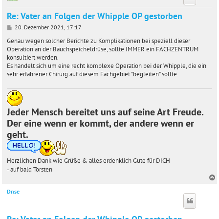
Re: Vater an Folgen der Whipple OP gestorben
B
20. Dezember 2021, 17:17
e
i
Genau wegen solcher Berichte zu Komplikationen bei speziell dieser
t
Operation an der Bauchspeicheldrüse, sollte IMMER ein FACHZENTRUM
r
konsultiert werden.
a
Es handelt sich um eine recht komplexe Operation bei der Whipple, die ein
g
sehr erfahrener Chirurg auf diesem Fachgebiet "begleiten" sollte.
Jeder Mensch bereitet uns auf seine Art Freude.
Der eine wenn er kommt, der andere wenn er
geht.
Herzlichen Dank wie Grüße & alles erdenklich Gute für DICH
- auf bald Torsten
Dnse
c