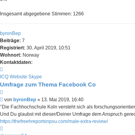
Insgesamt abgegebene Stimmen:
1266
byronBep
Beiträge:
7
Registriert:
30. April 2019, 10:51
Wohnort:
Norway
Kontaktdaten:
Kontaktdaten
von
ICQ
Website
Skype
byronBep
Umfrage zum Thema Facebook Co
Zitieren
Beitrag
von
byronBep
»
13. Mai 2019, 16:40
"Die Fachhochschule Koln versteht sich als forschungsorienti
Und Du glaubst mit dieser/Deiner Umfrage dem Anspruch gere
https://thefreehreportonpsu.com/male-extra-review/
Nach