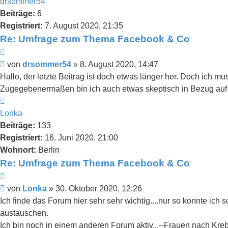
oben
drsommer54
Beiträge:
6
Registriert:
7. August 2020, 21:35
Re: Umfrage zum Thema Facebook & Co
Zitieren
Beitrag
von
drsommer54
»
8. August 2020, 14:47
Hallo, der letzte Beitrag ist doch etwas länger her. Doch ich mu
Zugegebenermaßen bin ich auch etwas skeptisch in Bezug auf
Nach
oben
Lonka
Beiträge:
133
Registriert:
16. Juni 2020, 21:00
Wohnort:
Berlin
Re: Umfrage zum Thema Facebook & Co
Zitieren
Beitrag
von
Lonka
»
30. Oktober 2020, 12:26
Ich finde das Forum hier sehr sehr wichtig....nur so konnte ich 
austauschen.
Ich bin noch in einem anderen Forum aktiv...--Frauen nach Kre