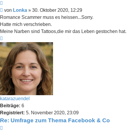
Zitieren
Beitrag
von
Lonka
»
30. Oktober 2020, 12:29
Romance Scammer muss es heissen...Sorry.
Hatte mich verschrieben.
Meine Narben sind Tattoos,die mir das Leben gestochen hat.
Nach
oben
katarazuendel
Beiträge:
6
Registriert:
5. November 2020, 23:09
Re: Umfrage zum Thema Facebook & Co
Zitieren