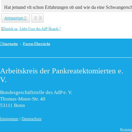
Hat jemand vlt schon Erfahrungen ob und wie da eine Schwangersch
Antworten
Zurück zu „Liebe User des AdP Boards,“
Startseite
Foren-Übersicht
Arbeitskreis der Pankreatektomierten e.
V.
Bundesgeschäftstelle des AdP e. V.
Thomas-Mann-Str. 40
53111 Bonn
Impressum
|
Datenschutz
Konzep