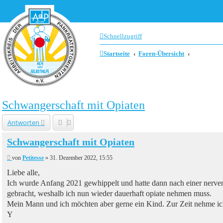
Zum Inhalt
Schnellzugriff
Startseite
Foren-Übersicht
Schwangerschaft mit Opiaten
Antworten
Schwangerschaft mit Opiaten
B
von
Petitesse
»
31. Dezember 2022, 15:55
e
i
Liebe alle,
t
Ich wurde Anfang 2021 gewhippelt und hatte dann nach einer nervenb
r
a
gebracht, weshalb ich nun wieder dauerhaft opiate nehmen muss.
g
Mein Mann und ich möchten aber gerne ein Kind. Zur Zeit nehme ich
Y