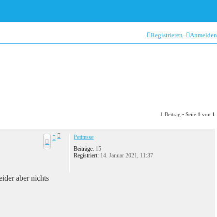
AdP e.V. Website
In Ihrer Nähe
FAQ – Fragen und Antworten
Hotline
Datenschutz und Forenregeln
Spenden
Registrieren
Anmelden
1 Beitrag • Seite
1
von
1
N
Petitesse
a
c
Beiträge:
15
Registriert:
14. Januar 2021, 11:37
h
o
b
ider aber nichts
e
n