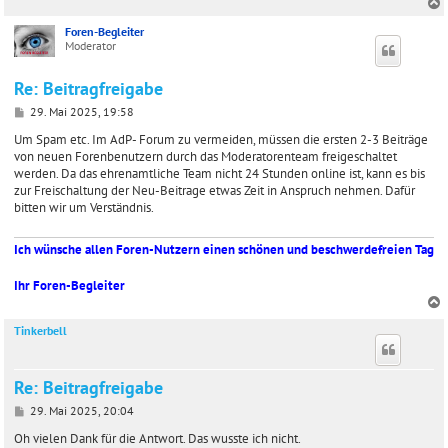
a
g
Foren-Begleiter
c
Moderator
Re: Beitragfreigabe
B
29. Mai 2025, 19:58
e
i
Um Spam etc. Im AdP- Forum zu vermeiden, müssen die ersten 2-3 Beiträge
t
von neuen Forenbenutzern durch das Moderatorenteam freigeschaltet
r
werden. Da das ehrenamtliche Team nicht 24 Stunden online ist, kann es bis
a
zur Freischaltung der Neu-Beitrage etwas Zeit in Anspruch nehmen. Dafür
g
bitten wir um Verständnis.
Ich wünsche allen Foren-Nutzern einen schönen und beschwerdefreien Tag
Ihr Foren-Begleiter
Tinkerbell
c
Re: Beitragfreigabe
B
29. Mai 2025, 20:04
e
i
Oh vielen Dank für die Antwort. Das wusste ich nicht.