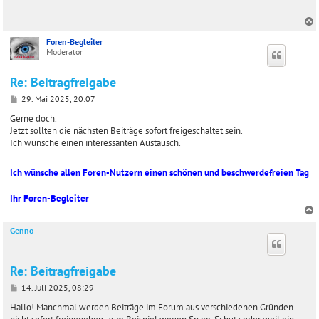
t
r
a
g
Foren-Begleiter
c
Moderator
Re: Beitragfreigabe
B
29. Mai 2025, 20:07
e
i
Gerne doch.
t
Jetzt sollten die nächsten Beiträge sofort freigeschaltet sein.
r
Ich wünsche einen interessanten Austausch.
a
g
Ich wünsche allen Foren-Nutzern einen schönen und beschwerdefreien Tag
Ihr Foren-Begleiter
Genno
c
Re: Beitragfreigabe
B
14. Juli 2025, 08:29
e
i
Hallo! Manchmal werden Beiträge im Forum aus verschiedenen Gründen
t