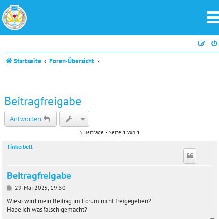
Startseite
Foren-Übersicht
Beitragfreigabe
Antworten
5 Beiträge • Seite
1
von
1
Tinkerbell
Beitragfreigabe
B
29. Mai 2025, 19:50
e
i
Wieso wird mein Beitrag im Forum nicht freigegeben?
t
Habe ich was falsch gemacht?
r