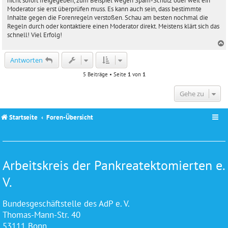
nicht sofort freigegeben, zum Beispiel wegen Spam-Schutz oder weil ein
r
Moderator sie erst überprüfen muss. Es kann auch sein, dass bestimmte
a
Inhalte gegen die Forenregeln verstoßen. Schau am besten nochmal die
g
Regeln durch oder kontaktiere einen Moderator direkt. Meistens klärt sich das
schnell! Viel Erfolg!
c
Antworten
5 Beiträge • Seite
1
von
1
Gehe zu
Startseite
Foren-Übersicht
Arbeitskreis der Pankreatektomierten e.
V.
Bundesgeschäftstelle des AdP e. V.
Thomas-Mann-Str. 40
53111 Bonn