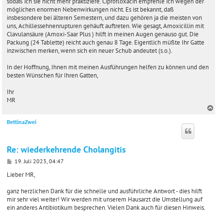
sodaß ich sie nicht mehr praktiziere. Ciprofloxacin empfehle ich wegen der
möglichen enormen Nebenwirkungen nicht. Es ist bekannt, daß
insbesondere bei älteren Semestern, und dazu gehören ja die meisten von
uns, Achillessehnenrupturen gehäuft auftreten. Wie gesagt, Amoxicillin mit
Clavulansäure (Amoxi-Saar Plus ) hilft in meinen Augen genauso gut. Die
Packung (24 Tablette) reicht auch genau 8 Tage. Eigentlich müßte Ihr Gatte
inzwischen merken, wenn sich ein neuer Schub andeutet (s.o.).
In der Hoffnung, Ihnen mit meinen Ausführungen helfen zu können und den
besten Wünschen für Ihren Gatten,
Ihr
MR
BettinaZwei
c
Re: wiederkehrende Cholangitis
B
19. Juli 2023, 04:47
e
i
Lieber MR,
t
r
ganz herzlichen Dank für die schnelle und ausführliche Antwort - dies hilft
a
mir sehr viel weiter! Wir werden mit unserem Hausarzt die Umstellung auf
g
ein anderes Antibiotikum besprechen. Vielen Dank auch für diesen Hinweis.