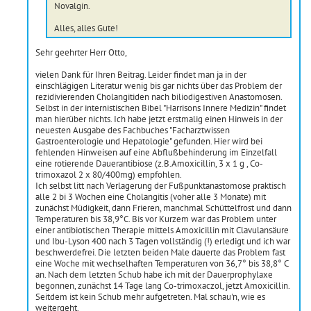
Novalgin.
Alles, alles Gute!
Sehr geehrter Herr Otto,
vielen Dank für Ihren Beitrag. Leider findet man ja in der
einschlägigen Literatur wenig bis gar nichts über das Problem der
rezidivierenden Cholangitiden nach biliodigestiven Anastomosen.
Selbst in der internistischen Bibel "Harrisons Innere Medizin" findet
man hierüber nichts. Ich habe jetzt erstmalig einen Hinweis in der
neuesten Ausgabe des Fachbuches "Facharztwissen
Gastroenterologie und Hepatologie" gefunden. Hier wird bei
fehlenden Hinweisen auf eine Abflußbehinderung im Einzelfall
eine rotierende Dauerantibiose (z.B.Amoxicillin, 3 x 1 g , Co-
trimoxazol 2 x 80/400mg) empfohlen.
Ich selbst litt nach Verlagerung der Fußpunktanastomose praktisch
alle 2 bi 3 Wochen eine Cholangitis (voher alle 3 Monate) mit
zunächst Müdigkeit, dann Frieren, manchmal Schüttelfrost und dann
Temperaturen bis 38,9°C. Bis vor Kurzem war das Problem unter
einer antibiotischen Therapie mittels Amoxicillin mit Clavulansäure
und Ibu-Lyson 400 nach 3 Tagen vollständig (!) erledigt und ich war
beschwerdefrei. Die letzten beiden Male dauerte das Problem fast
eine Woche mit wechselhaften Temperaturen von 36,7° bis 38,8° C
an. Nach dem letzten Schub habe ich mit der Dauerprophylaxe
begonnen, zunächst 14 Tage lang Co-trimoxaczol, jetzt Amoxicillin.
Seitdem ist kein Schub mehr aufgetreten. Mal schau'n, wie es
weitergeht.