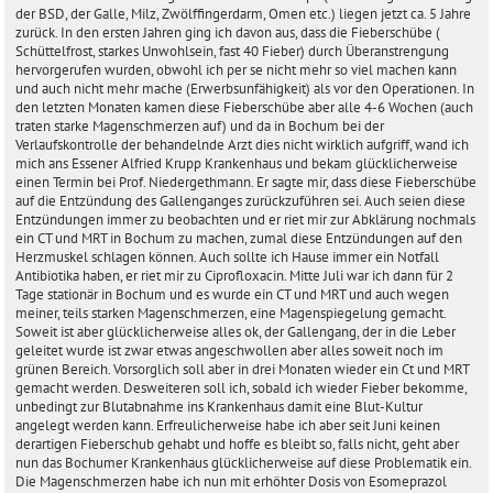
r
der BSD, der Galle, Milz, Zwölffingerdarm, Omen etc.) liegen jetzt ca. 5 Jahre
a
zurück. In den ersten Jahren ging ich davon aus, dass die Fieberschübe (
g
Schüttelfrost, starkes Unwohlsein, fast 40 Fieber) durch Überanstrengung
hervorgerufen wurden, obwohl ich per se nicht mehr so viel machen kann
und auch nicht mehr mache (Erwerbsunfähigkeit) als vor den Operationen. In
den letzten Monaten kamen diese Fieberschübe aber alle 4-6 Wochen (auch
traten starke Magenschmerzen auf) und da in Bochum bei der
Verlaufskontrolle der behandelnde Arzt dies nicht wirklich aufgriff, wand ich
mich ans Essener Alfried Krupp Krankenhaus und bekam glücklicherweise
einen Termin bei Prof. Niedergethmann. Er sagte mir, dass diese Fieberschübe
auf die Entzündung des Gallenganges zurückzuführen sei. Auch seien diese
Entzündungen immer zu beobachten und er riet mir zur Abklärung nochmals
ein CT und MRT in Bochum zu machen, zumal diese Entzündungen auf den
Herzmuskel schlagen können. Auch sollte ich Hause immer ein Notfall
Antibiotika haben, er riet mir zu Ciprofloxacin. Mitte Juli war ich dann für 2
Tage stationär in Bochum und es wurde ein CT und MRT und auch wegen
meiner, teils starken Magenschmerzen, eine Magenspiegelung gemacht.
Soweit ist aber glücklicherweise alles ok, der Gallengang, der in die Leber
geleitet wurde ist zwar etwas angeschwollen aber alles soweit noch im
grünen Bereich. Vorsorglich soll aber in drei Monaten wieder ein Ct und MRT
gemacht werden. Desweiteren soll ich, sobald ich wieder Fieber bekomme,
unbedingt zur Blutabnahme ins Krankenhaus damit eine Blut-Kultur
angelegt werden kann. Erfreulicherweise habe ich aber seit Juni keinen
derartigen Fieberschub gehabt und hoffe es bleibt so, falls nicht, geht aber
nun das Bochumer Krankenhaus glücklicherweise auf diese Problematik ein.
Die Magenschmerzen habe ich nun mit erhöhter Dosis von Esomeprazol