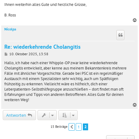
Ihnen weiterhin alles Gute und herzliche Grüsse,
B. Ross
Nicolpa
c
Re: wiederkehrende Cholangitis
B
10. Oktober 2025, 13:58
e
i
Hallo, ich habe nach einer Whipple-OP zwar keine wiederkehrende
t
Cholangitis entwickelt, aber kenne aus meinem Bekanntenkreis mehrere
r
Fälle mit ähnlicher Vorgeschichte. Gerade bei PSC ist ein regelmäßiger
a
Austausch mit einem Spezialisten sehr wichtig, auch um Spätfolgen
g
frühzeitig zu erkennen. Vielleicht wäre es hilfreich, dich einer
Leberpatienten-Selbsthilfegruppe anzuschließen – dort findet man oft
Erfahrungen und Tipps von anderen Betroffenen. Alles Gute für deinen
weiteren Weg!
c
Antworten
1
2
15 Beiträge
Vorherige