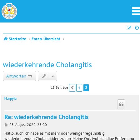
Startseite
Foren-Übersicht
wiederkehrende Cholangitis
Antworten
1
2
15 Beiträge
Vorherige
Harpyia
Re: wiederkehrende Cholangitis
B
25. August 2022, 23:00
e
i
Hallo, auch ich habe es mit mehr oder weniger regelmäßig
t
wiederkehrenden Cholangitiden zu tun. Meine Op’s (vollständige Entfernung