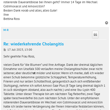
rotierende Dauerantibiose bei Ihnen geht? Immer 14 Tage im Wechsel
Cotrimoxacol und Amoxicillin?
Besten Dank vorab und alles, alles Gute!
Ihre
Bettina Ross
M-R
c
Re: wiederkehrende Cholangitis
B
17. Juli 2023, 13:00
e
i
Sehr geehrte Frau Ross,
t
r
vielen Dank für "die Blumen" und Ihre Anfrage. Dank der dreimal täglichen
a
Einnahme von Ursofalk 500 verlaufen meine Cholangitisschübe zwar nicht
g
seltener, aber deutlich
st
milder und kürzer. Wenn ich merke, daß ich wieder
einen Schub bekomme (plötzliche Schlappheit, Temperaturerhöhung,
Frieren und nur selten Schüttelfrost, gelegentlich auch sich entfärbender
Stuhlgang), nehme ich sofort Amoxi-Saar Plus (8 Tage lang dreimal täglich 1
in ca.8-stündigem Abstand, also auch nachts ) und eine Ibu-Lysin 400
Tablette. Unter dieser Therapie bin am nächsten Tag fieberfrei, zwei Tage
später beschwerdefrei bis zum nächsten Schub. Unter der empfohlenen
rotierenden Dauerantibiose im Wechsel von Cotrimoxacol und Amoxicillin
hatte ich leider keine Verlängerung der freien Intervalle feststellen können,