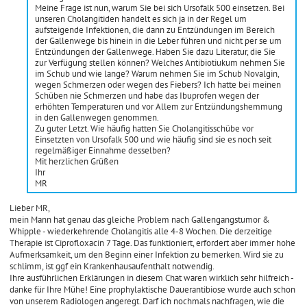
Meine Frage ist nun, warum Sie bei sich Ursofalk 500 einsetzen. Bei
unseren Cholangitiden handelt es sich ja in der Regel um
aufsteigende Infektionen, die dann zu Entzündungen im Bereich
der Gallenwege bis hinein in die Leber führen und nicht per se um
Entzündungen der Gallenwege. Haben Sie dazu Literatur, die Sie
zur Verfügung stellen können? Welches Antibiotiukum nehmen Sie
im Schub und wie lange? Warum nehmen Sie im Schub Novalgin,
wegen Schmerzen oder wegen des Fiebers? Ich hatte bei meinen
Schüben nie Schmerzen und habe das Ibuprofen wegen der
erhöhten Temperaturen und vor Allem zur Entzündungshemmung
in den Gallenwegen genommen.
Zu guter Letzt. Wie häufig hatten Sie Cholangitisschübe vor
Einsetzten von Ursofalk 500 und wie häufig sind sie es noch seit
regelmäßiger Einnahme desselben?
Mit herzlichen Grüßen
Ihr
MR
Lieber MR,
mein Mann hat genau das gleiche Problem nach Gallengangstumor &
Whipple - wiederkehrende Cholangitis alle 4-8 Wochen. Die derzeitige
Therapie ist Ciprofloxacin 7 Tage. Das funktioniert, erfordert aber immer hohe
Aufmerksamkeit, um den Beginn einer Infektion zu bemerken. Wird sie zu
schlimm, ist ggf ein Krankenhausaufenthalt notwendig.
Ihre ausführlichen Erklärungen in diesem Chat waren wirklich sehr hilfreich -
danke für Ihre Mühe! Eine prophylaktische Dauerantibiose wurde auch schon
von unserem Radiologen angeregt. Darf ich nochmals nachfragen, wie die