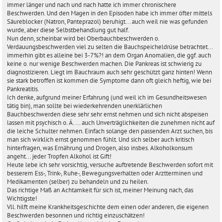
immer länger und nach und nach hatte ich immer chronischere
Beschwerden. Und den Magen in den Episoden habe ich immer öfter mittels
Säureblocker (Natron, Panteprazol) beruhigt... auch weil nie was gefunden
wurde, aber diese Selbstbehandlung gut half.
Nun denn, scheinbar wird bei Oberbauchbeschwerden o.
Verdauungsbeschwerden viel zu selten die Bauchspeicheldrüse betrachtet...
immerhin gibt es alleine bei 3-7%?! an dem Organ Anomalien, die ggf. auch
keine o. nur wenige Beschwerden machen. Die Pankreas ist schwierig zu
diagnostizieren. Liegt im Bauchraum auch sehr geschützt ganz hinten! Wenn
sie stark betroffen ist kommen die Symptome dann oft gleich heftig, wie bei
Pankreatitis.
Ich denke, aufgrund meiner Erfahrung (und weil ich im Gesundheitswesen
tätig bin), man sollte bei wiederkehrenden unerklärlichen
Bauchbeschwerden diese sehr sehr ernst nehmen und sich nicht abspeisen
lassen mit psychisch o. Ä. ... auch Unverträglichkeiten die zunehmen nicht auf
die leiche Schulter nehmen. Einfach solange den passenden Arzt suchen, bis
man sich wirklich ernst genommen fühlt. Und sich selber auch kritisch
hinterfragen, was Ernährung und Drogen, also insbes. Alkoholkonsum
angeht... jeder Tropfen Alkohol ist Gift!
Heute lebe ich sehr vorsichtig, versuche auftretende Beschwerden sofort mit
besserem Ess-, Trink-, Ruhe-, Bewegungsverhalten oder Arztterminen und
Medikamenten (selber) zu behandeln und zu heilen.
Das richtige Maß an Achtamkeit für sich ist, meiner Meinung nach, das
Wichtigste!
Vll. hilft meine Krankheitsgeschichte dem einen oder anderen, die eigenen
Beschwerden besonnen und richtig einzuschätzen!