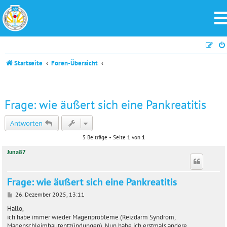
Startseite
Foren-Übersicht
Frage: wie äußert sich eine Pankreatitis
Antworten
5 Beiträge • Seite
1
von
1
Juna87
Frage: wie äußert sich eine Pankreatitis
B
26. Dezember 2025, 13:11
e
i
Hallo,
t
ich habe immer wieder Magenprobleme (Reizdarm Syndrom,
r
Magenschleimhautentzündungen). Nun habe ich erstmals andere