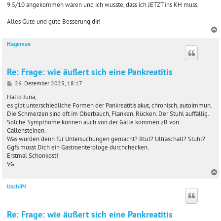
9.5/10 angekommen waren und ich wusste, dass ich JETZT ins KH muss.
Alles Gute und gute Besserung dir!
Hagemax
c
Re: Frage: wie äußert sich eine Pankreatitis
B
26. Dezember 2025, 18:17
e
i
Hallo Juna,
t
es gibt unterschiedliche Formen der Pankreatitis akut, chronisch, autoimmun.
r
Die Schmerzen sind oft im Oberbauch, Flanken, Rücken. Der Stuhl auffällig.
a
Solche Sympthome können auch von der Galle kommen zB von
g
Gallensteinen.
Was wurden denn für Untersuchungen gemacht? Blut? Ultraschall? Stuhl?
Ggfs musst Dich ein Gastroenterologe durchchecken.
Erstmal Schonkost!
VG
UschiPf
c
Re: Frage: wie äußert sich eine Pankreatitis