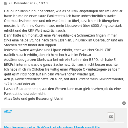
B
28. Dezember 2025, 10:10
e
i
Hallo! Ich kann dir nur berichten, wie es bei MIR angefangen hat. Im Februar
t
hatte ich meine erste akute Pankreatitis. Ich hatte unbeschreiblich starke
r
Oberbauchschmerzen und mir war übel- so übel, dass ich mich übergeben
a
musste. Ich fuhr ins Krankenhaus, mein Lipasewert über 6000, Amylase stark
g
erhöht und der CRP Wert natürlich auch.
Dann hatte ich monatlich eine Pankreatitis- die Schmerzen fingen immer
zirka eine halbe Stunde nach dem Essen an. Ein Druck im Oberbauch und ein
Stechen rechts hinter den Rippen.
Jedesmal waren Amylase und Lipase erhöht, eher weicher Stuhl. CRP
natürlich auch erhöht, aber nicht so hoch wie im Februar.
Auslöser des ganzen Übels war bei mir ein Stein in der BSPD. Ich habe 3
ERCPs hinter mir, was die ganze Sache natürlich auch nicht besser machte.
Ich habe mich im Oktober freiwillig einer Whipple OP unterzogen- seitdem
geht es mir bis noch auf ein paar Wehwehchen wieder gut.
Ach ja, Gewichtsverlust hatte ich auch, seit der OP steht mein Gewicht wieder,
1/2 Kilo auf oder ab.
Lass dir Blut abnehmen, aus den Werten kann man gleich sehen, ob du eine
Pankreatitis hast oder nicht.
Alles Gute und gute Besserung! Uschi
AK17
c
Re: Frage: wie äußert sich eine Pankreatitis