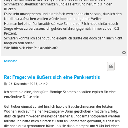
a
Schmerzen: Oberbauchschmerzen und es zieht rund herum bis in den
g
Rücken.
Es ist sehr unangenehm und tut einfach weh aber nicht so stark, dass ich den
Notdienst aufsuchen wollen würde. Kommt und geht in Wellen.
Hat man bei einer Pankreatitis stärkste Schmerzen? Ich habe einfach auch
Sorge etwas zu verpassen. Ich gehöre erfahrungsgemäß immer zu den 0,2
Prozent.
Schlafen konnte ich aber gut und eigentlich dürfte das doch dann auch nicht
möglich sein oder?
Wie fühlt sich eine Pankreatitis an?
Keksdose
c
Re: Frage: wie äußert sich eine Pankreatitis
B
26. Dezember 2025, 14:49
e
i
Ich hatte nie eine, aber gürtelförmige Schmerzen sollen typisch für eine
t
entzündete Drüse sein.
r
a
Geh lieber einmal zu viel hin. Ich hab die Bauchschmerzen der letzten
g
Wochen auch auf meinen Reizmagen/-Darm geschoben - mit dem Erfolg,
dass ich gestern wegen meines gerissenen Blinddarms notoperiert werden
musste. Ich hatte mich einfach zu sehr an Schmerzen gewöhnt, als dass ich
die noch ernst genommen hätte - bis sie dann morgens um 9 Uhr bei einer