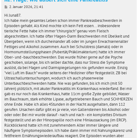
B
2. Januar 2026, 21:41
e
i
Hi Juna87.
t
Ich habe mein gesamtes Leben schon immer Pankreasbeschwerden in
r
Episoden gehabt. Als Kind mochte ich kein Fett essen... insbesondere
a
tierische Fette habe ich immer "chirurgisch" genau vom Fleisch
g
abgeschnitten. Ich hatte öfter Magen-Darm Beschwerden mit Übelkeit und
Übergeben, wenn ich durcheinander aß oder im jungen Erwachsenenalter
Fettiges und Alkohol zusammen. Auch bei Schulstress (damals) oder in
Hormonumstellungsphasen (Pubertät/Präklimakterium) hatte ich immer
Ober- und -bauchbeschwerden. Das wurde früher gerne auf die Psyche
geschoben, solange, bis ich selber dachte, dass nur Stress die Symptome
auslöst, da bei Magen und Darmspiegelungen nix gefunden wurde. Einzig
"viel Luft im Bauch" wurde seitens der Mediziner öfter festgestellt. ZB bei
Ultraschalluntersuchungen, wodurch ich auch phasenweise
Unterbauchbeschwerden hatte. Nie was gefunden, bis ich mich (mit 50
Jahren) plötzlich, mit akuter Pankreatitis im Krankenhaus wiederfand. Bei mir
gab es nur noch das Krankenhaus, hatte 11cm große Zyste gebildet, Wasser
im Bauchraum, stark erhöhte Lipase, aufgetriebenen Bauch und SCHMERZEN
ohne Ende. Habe ich alles 4Stunden in der Nacht ausgehalten, dann 112
gerufen. Ursachen dafür gibt es ja viele, von Gallensteinen bis Alkohol oder
oder oder. Bei mir wurde darauf - nach und nach - ein komplettes Divisum
festgestellt und an der Minorpapille noch eine Miniaussackung (im ERCP).
Rückblickend hatte ich mit zunehmendem Alter immer längere und
häufigere Symptomepisoden. Ich habe dann immer mit Nahrungskarenz und
fettfreiem Ernährungswiederaufbau reagiert. Die Episoden wurden aber