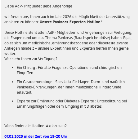
e
i
Liebe AdP - Mitglieder, liebe Angehörige
t
r
wir freuen uns, Ihnen auch im Jahr 2026 die Möglichkeit der Unterstützung
a
anbieten zu können:
Unsere Pankreas-Experten-Hotline !
g
Diese Hotline steht allen AdP - Mitgliedern und Angehörigen zur Verfügung,
die Fragen rund um das Thema Pankreas (Bauchspeicheldrüse) haben. Egal,
ob es sich um medizinische, ernährungsbezogene oder diabetesrelevante
Anliegen handelt – unsere Expertinnen und Experten helfen Ihnen gerne
weiter.
Wer steht Ihnen zur Verfügung?
Ein Chirurg : Für alle Fragen zu Operationen und chirurgischen
Eingriffen.
Ein Gastroenterologe : Spezialist für Magen-Darm- und natürlich
Pankreas-Erkrankungen, der Ihnen medizinische Hintergründe
erläutert.
Experte zur Ernährung oder Diabetes-Experte : Unterstützung bei
Ernährungsfragen oder dem Umgang mit Diabetes.
Wann findet die Hotline-Aktion statt?
07.01.2025 in der Zeit von 18-20 Uhr