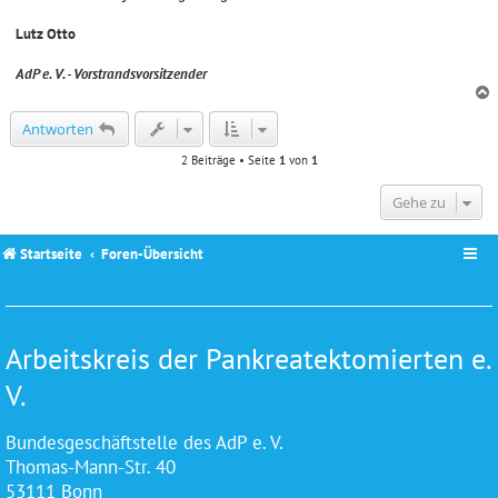
Lutz Otto
AdP e. V. - Vorstrandsvorsitzender
c
Antworten
2 Beiträge • Seite
1
von
1
Gehe zu
Startseite
Foren-Übersicht
Arbeitskreis der Pankreatektomierten e.
V.
Bundesgeschäftstelle des AdP e. V.
Thomas-Mann-Str. 40
53111 Bonn