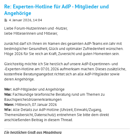
Re: Experten-Hotline für AdP - Mitglieder und
Angehörige
B
4. Januar 2026, 14:04
e
i
Liebe Forum‑Nutzerinnen und ‑Nutzer,
t
liebe Mitleserinnen und Mitleser,
r
a
zunächst darf ich Ihnen im Namen des gesamten AdP‑Teams ein Jahr mit
g
bestmöglicher Gesundheit, Glück und optimaler Zufriedenheit wünschen.
Möge 2026 für Sie reich an Kraft, Zuversicht und guten Momenten sein.
Gleichzeitig möchte ich Sie herzlich auf unsere AdP‑Expertinnen‑ und
‑Experten‑Hotline am 07.01.2026 aufmerksam machen. Dieses zusätzliche,
kostenfreie Beratungsangebot richtet sich an alle AdP‑Mitglieder sowie
deren Angehörige.
Wer:
AdP‑Mitglieder und Angehörige
Was:
Fachkundige telefonische Beratung rund um Themen zu
Bauchspeicheldrüsenerkrankungen
Wann:
Mittwoch, 07. Januar 2026
Wie:
Alle Details zur AdP‑Hotline (Uhrzeit, Einwahl/Zugang,
Themenübersicht, Datenschutz) entnehmen Sie bitte dem direkt
anschließenden Beitrag in diesem Thread.
Ein herzlichen Gruß aus Magdeburg