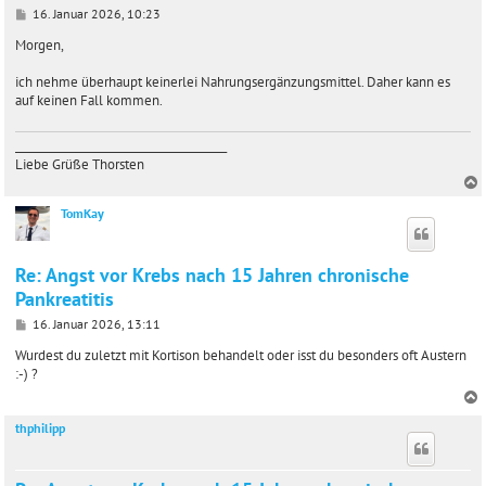
B
16. Januar 2026, 10:23
e
i
Morgen,
t
r
ich nehme überhaupt keinerlei Nahrungsergänzungsmittel. Daher kann es
a
auf keinen Fall kommen.
g
_______________________________________
Liebe Grüße Thorsten
TomKay
c
Re: Angst vor Krebs nach 15 Jahren chronische
Pankreatitis
B
16. Januar 2026, 13:11
e
i
Wurdest du zuletzt mit Kortison behandelt oder isst du besonders oft Austern
t
:-) ?
r
a
g
thphilipp
c