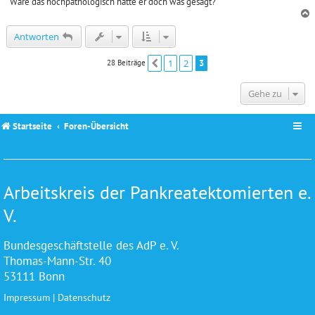
Wäre das hochpathologisch hätte er doch was gesagt?
c
Antworten
1
2
3
28 Beiträge
Vorherige
Gehe zu
Startseite
Foren-Übersicht
Arbeitskreis der Pankreatektomierten e.
V.
Bundesgeschäftstelle des AdP e. V.
Thomas-Mann-Str. 40
53111 Bonn
Impressum
|
Datenschutz