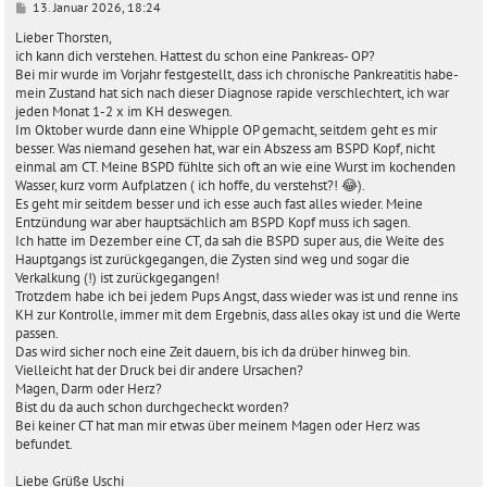
B
13. Januar 2026, 18:24
e
i
Lieber Thorsten,
t
ich kann dich verstehen. Hattest du schon eine Pankreas- OP?
r
Bei mir wurde im Vorjahr festgestellt, dass ich chronische Pankreatitis habe-
a
mein Zustand hat sich nach dieser Diagnose rapide verschlechtert, ich war
g
jeden Monat 1-2 x im KH deswegen.
Im Oktober wurde dann eine Whipple OP gemacht, seitdem geht es mir
besser. Was niemand gesehen hat, war ein Abszess am BSPD Kopf, nicht
einmal am CT. Meine BSPD fühlte sich oft an wie eine Wurst im kochenden
Wasser, kurz vorm Aufplatzen ( ich hoffe, du verstehst?! 😂).
Es geht mir seitdem besser und ich esse auch fast alles wieder. Meine
Entzündung war aber hauptsächlich am BSPD Kopf muss ich sagen.
Ich hatte im Dezember eine CT, da sah die BSPD super aus, die Weite des
Hauptgangs ist zurückgegangen, die Zysten sind weg und sogar die
Verkalkung (!) ist zurückgegangen!
Trotzdem habe ich bei jedem Pups Angst, dass wieder was ist und renne ins
KH zur Kontrolle, immer mit dem Ergebnis, dass alles okay ist und die Werte
passen.
Das wird sicher noch eine Zeit dauern, bis ich da drüber hinweg bin.
Vielleicht hat der Druck bei dir andere Ursachen?
Magen, Darm oder Herz?
Bist du da auch schon durchgecheckt worden?
Bei keiner CT hat man mir etwas über meinem Magen oder Herz was
befundet.
Liebe Grüße Uschi