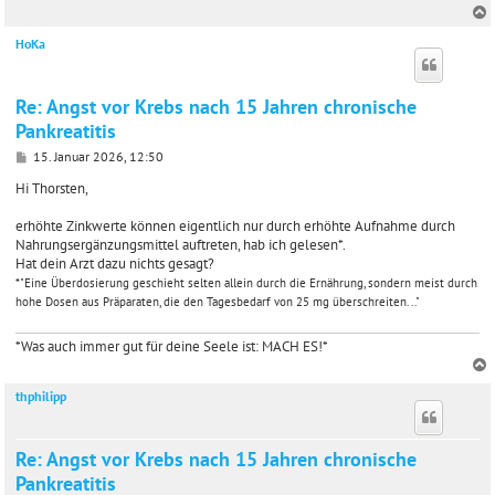
HoKa
c
Re: Angst vor Krebs nach 15 Jahren chronische
Pankreatitis
B
15. Januar 2026, 12:50
e
i
Hi Thorsten,
t
r
erhöhte Zinkwerte können eigentlich nur durch erhöhte Aufnahme durch
a
Nahrungsergänzungsmittel auftreten, hab ich gelesen*.
g
Hat dein Arzt dazu nichts gesagt?
*"Eine Überdosierung geschieht selten allein durch die Ernährung, sondern meist durch
hohe Dosen aus Präparaten, die den Tagesbedarf von 25 mg überschreiten. .."
*Was auch immer gut für deine Seele ist: MACH ES!*
thphilipp
c
Re: Angst vor Krebs nach 15 Jahren chronische
Pankreatitis