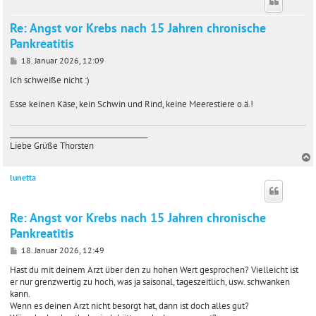
Re: Angst vor Krebs nach 15 Jahren chronische
Pankreatitis
B
18. Januar 2026, 12:09
e
i
Ich schweiße nicht :)
t
r
Esse keinen Käse, kein Schwin und Rind, keine Meerestiere o.ä.!
a
g
_______________________________________
Liebe Grüße Thorsten
lunetta
c
Re: Angst vor Krebs nach 15 Jahren chronische
Pankreatitis
B
18. Januar 2026, 12:49
e
i
Hast du mit deinem Arzt über den zu hohen Wert gesprochen? Vielleicht ist
t
er nur grenzwertig zu hoch, was ja saisonal, tageszeitlich, usw. schwanken
r
kann.
a
Wenn es deinen Arzt nicht besorgt hat, dann ist doch alles gut?
g