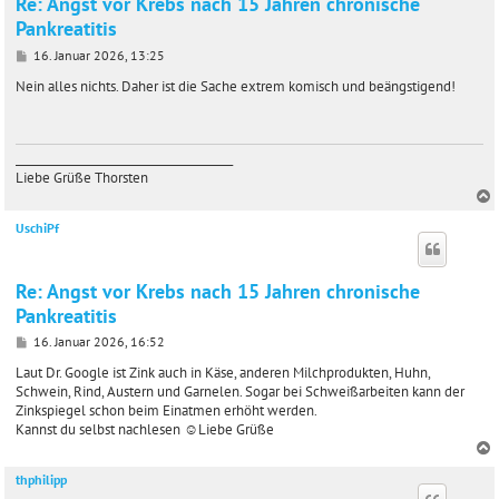
Re: Angst vor Krebs nach 15 Jahren chronische
Pankreatitis
B
16. Januar 2026, 13:25
e
i
Nein alles nichts. Daher ist die Sache extrem komisch und beängstigend!
t
r
a
g
_______________________________________
Liebe Grüße Thorsten
UschiPf
c
Re: Angst vor Krebs nach 15 Jahren chronische
Pankreatitis
B
16. Januar 2026, 16:52
e
i
Laut Dr. Google ist Zink auch in Käse, anderen Milchprodukten, Huhn,
t
Schwein, Rind, Austern und Garnelen. Sogar bei Schweißarbeiten kann der
r
Zinkspiegel schon beim Einatmen erhöht werden.
a
Kannst du selbst nachlesen ☺️Liebe Grüße
g
thphilipp
c