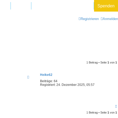
rten
Hotline
Datenschutz und Forenregeln
Spenden
Registrieren
Anmelden
1 Beitrag • Seite
1
von
1
Heike62
Beiträge:
64
Registriert:
24. Dezember 2025, 05:57
1 Beitrag • Seite
1
von
1