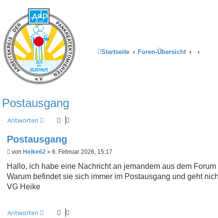
Startseite
Foren-Übersicht
Postausgang
Antworten
Postausgang
B
von
Heike62
»
6. Februar 2026, 15:17
e
i
Hallo, ich habe eine Nachricht an jemandem aus dem Forum er
t
Warum befindet sie sich immer im Postausgang und geht nicht
r
a
VG Heike
g
Antworten