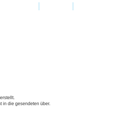
AdP e.V. Website
In Ihrer Nähe
FAQ – Fragen und Antwo
stellt.
 in die gesendeten über.