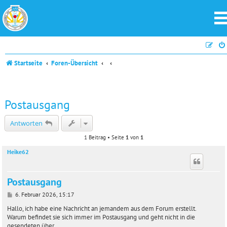
Startseite
Foren-Übersicht
Postausgang
Antworten
1 Beitrag • Seite
1
von
1
Heike62
Postausgang
B
6. Februar 2026, 15:17
e
i
Hallo, ich habe eine Nachricht an jemandem aus dem Forum erstellt.
t
Warum befindet sie sich immer im Postausgang und geht nicht in die
r
gesendeten über.