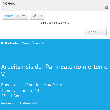
a
VG Heike
g
c
Antworten
1 Beitrag • Seite
1
von
1
Gehe zu
Startseite
Foren-Übersicht
Arbeitskreis der Pankreatektomierten e.
V.
Bundesgeschäftstelle des AdP e. V.
Thomas-Mann-Str. 40
53111 Bonn
Impressum
|
Datenschutz