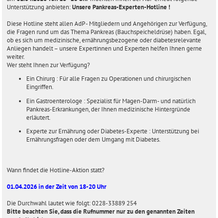
a
Unterstützung anbieten:
Unsere Pankreas-Experten-Hotline !
g
Diese Hotline steht allen AdP - Mitgliedern und Angehörigen zur Verfügung,
die Fragen rund um das Thema Pankreas (Bauchspeicheldrüse) haben. Egal,
ob es sich um medizinische, ernährungsbezogene oder diabetesrelevante
Anliegen handelt – unsere Expertinnen und Experten helfen Ihnen gerne
weiter.
Wer steht Ihnen zur Verfügung?
Ein Chirurg : Für alle Fragen zu Operationen und chirurgischen
Eingriffen.
Ein Gastroenterologe : Spezialist für Magen-Darm- und natürlich
Pankreas-Erkrankungen, der Ihnen medizinische Hintergründe
erläutert.
Experte zur Ernährung oder Diabetes-Experte : Unterstützung bei
Ernährungsfragen oder dem Umgang mit Diabetes.
Wann findet die Hotline-Aktion statt?
01.04.2026 in der Zeit von 18-20 Uhr
Die Durchwahl lautet wie folgt: 0228-33889 254
Bitte beachten Sie, dass die Rufnummer nur zu den genannten Zeiten