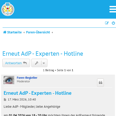
Startseite
Foren-Übersicht
Erneut AdP - Experten - Hotline
Antworten
1 Beitrag • Seite
1
von
1
Foren-Begleiter
Moderator
Erneut AdP - Experten - Hotline
B
17. März 2026, 10:40
e
i
Liebe AdP - Mitglieder, liebe Angehörige
t
r
am
01.04.2026 von 18 - 20 Uhr
möchten Ihnen der AdP erneut folgende