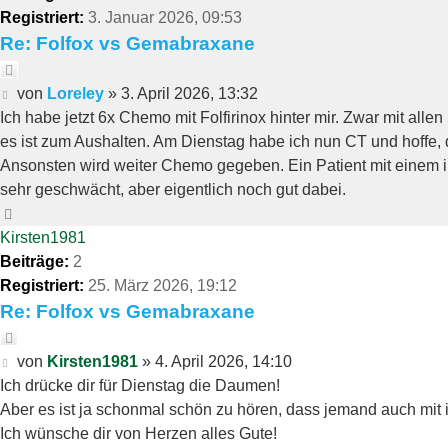
Registriert:
3. Januar 2026, 09:53
Re: Folfox vs Gemabraxane
Zitieren
Beitrag
von
Loreley
»
3. April 2026, 13:32
Ich habe jetzt 6x Chemo mit Folfirinox hinter mir. Zwar mit all
es ist zum Aushalten. Am Dienstag habe ich nun CT und hoffe, 
Ansonsten wird weiter Chemo gegeben. Ein Patient mit einem i
sehr geschwächt, aber eigentlich noch gut dabei.
Nach
oben
Kirsten1981
Beiträge:
2
Registriert:
25. März 2026, 19:12
Re: Folfox vs Gemabraxane
Zitieren
Beitrag
von
Kirsten1981
»
4. April 2026, 14:10
Ich drücke dir für Dienstag die Daumen!
Aber es ist ja schonmal schön zu hören, dass jemand auch mit
Ich wünsche dir von Herzen alles Gute!