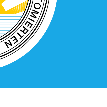
geln
Spenden