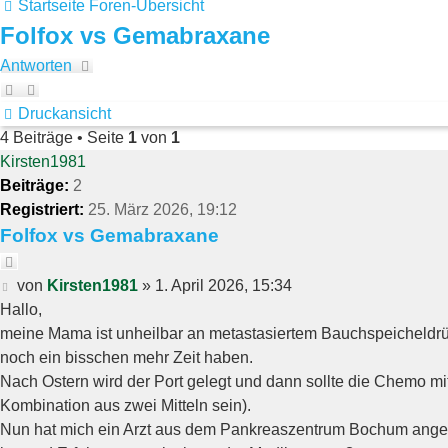
Startseite
Foren-Übersicht
Folfox vs Gemabraxane
Antworten
Druckansicht
4 Beiträge • Seite
1
von
1
Kirsten1981
Beiträge:
2
Registriert:
25. März 2026, 19:12
Folfox vs Gemabraxane
Zitieren
Beitrag
von
Kirsten1981
»
1. April 2026, 15:34
Hallo,
meine Mama ist unheilbar an metastasiertem Bauchspeicheldrüse
noch ein bisschen mehr Zeit haben.
Nach Ostern wird der Port gelegt und dann sollte die Chemo mit
Kombination aus zwei Mitteln sein).
Nun hat mich ein Arzt aus dem Pankreaszentrum Bochum anger