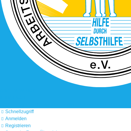
AdP e.V. Website
In Ihrer Nähe
FAQ – Fragen und Antworten
Hotline
Datenschutz und Forenre
Schnellzugriff
Anmelden
Registrieren