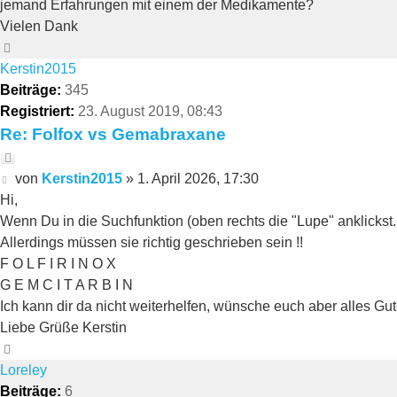
jemand Erfahrungen mit einem der Medikamente?
Vielen Dank
Nach
oben
Kerstin2015
Beiträge:
345
Registriert:
23. August 2019, 08:43
Re: Folfox vs Gemabraxane
Zitieren
Beitrag
von
Kerstin2015
»
1. April 2026, 17:30
Hi,
Wenn Du in die Suchfunktion (oben rechts die "Lupe" anklickst
Allerdings müssen sie richtig geschrieben sein !!
F O L F I R I N O X
G E M C I T A R B I N
Ich kann dir da nicht weiterhelfen, wünsche euch aber alles Gu
Liebe Grüße Kerstin
Nach
oben
Loreley
Beiträge:
6