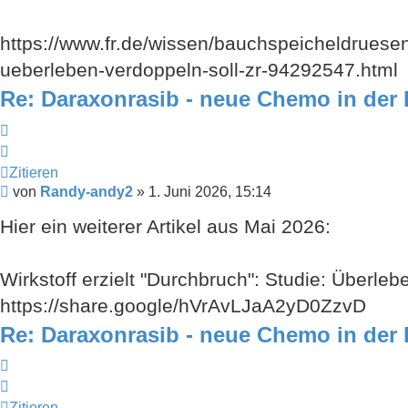
https://www.fr.de/wissen/bauchspeicheldruese
ueberleben-verdoppeln-soll-zr-94292547.html
Re: Daraxonrasib - neue Chemo in der 
Zitieren
Zitieren
Beitrag
von
Randy-andy2
»
1. Juni 2026, 15:14
Hier ein weiterer Artikel aus Mai 2026:
Wirkstoff erzielt "Durchbruch": Studie: Überlebe
https://share.google/hVrAvLJaA2yD0ZzvD
Re: Daraxonrasib - neue Chemo in der 
Zitieren
Zitieren