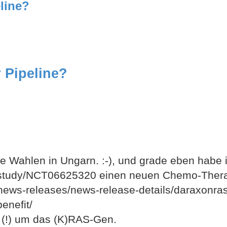
line?
 Pipeline?
die Wahlen in Ungarn. :-), und grade eben habe 
.gov/study/NCT06625320 einen neuen Chemo-Ther
m/news-releases/news-release-details/daraxonras
enefit/
e (!) um das (K)RAS-Gen.