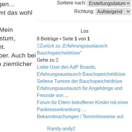
Sortiere nach:
gen...
Richtung:
mmt das wohl
 Mein
hstum,
8 Beiträge • Seite
1
von
1
t.
Zurück zu „Erfahrungsaustausch
Bauchspeicheldrüse“
per. Auch bei
Gehe zu
n ziemlicher
Liebe User des AdP Boards,
Erfahrungsaustausch Bauchspeicheldrüse
Seltene Tumore der Bauchspeicheldrüse
Erfahrungsaustausch für Angehörige und
Freunde von ...
Forum für Eltern betroffener Kinder mit einer
Pankreaserkrankung …
Bekanntmachungen / Terminhinweise auf
Randy-andy2