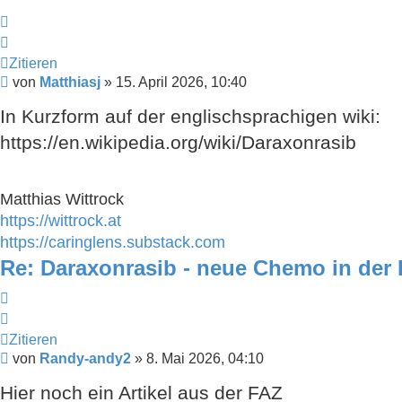
Zitieren
Zitieren
Beitrag
von
Matthiasj
»
15. April 2026, 10:40
In Kurzform auf der englischsprachigen wiki:
https://en.wikipedia.org/wiki/Daraxonrasib
Matthias Wittrock
https://wittrock.at
https://caringlens.substack.com
Re: Daraxonrasib - neue Chemo in der 
Zitieren
Zitieren
Beitrag
von
Randy-andy2
»
8. Mai 2026, 04:10
Hier noch ein Artikel aus der FAZ