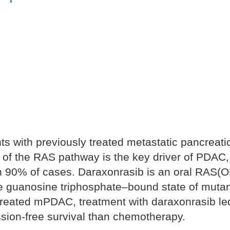
ents with previously treated metastatic pancreati
of the RAS pathway is the key driver of PDAC,
 90% of cases. Daraxonrasib is an oral RAS(O
tive guanosine triphosphate–bound state of mutan
 treated mPDAC, treatment with daraxonrasib le
ession-free survival than chemotherapy.