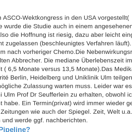
m ASCO-Wektkongress in den USA vorgestellt(
le wurde die Studie auch in einem angesehene
lso die Hoffnung ist riesig, dazu aber leicht ei
 zugelassen (beschleunigtes Verfahren läuft). 
om nach vorheriger Chemo.Die Nebenwirkungsra
elten Abbrecher. Die mediane Überlebenszeit 
lt ( 6,5 Monate versus 13,5 Monate).Das Medik
rité Berlin, Heidelberg und Uniklinik Ulm teil
mögliche Zulassung warten muss. Leider war es
 Ulm Prof Dr Seufferlein zu erhalten, obwohl ic
 habe. Ein Termin(privat) wird immer wieder g
eitungen wie auch der Spiegel. Zeit, Welt u.a
on und werde ggf. nachberichten.
Pipeline?