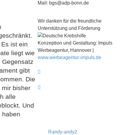
Mail: bgs@adp-bonn.de
Wir danken für die freundliche
n
Unterstützung und Förderung
ngeschränkt.
Konzeption und Gestaltung: Impuls
Es ist ein
Werbeagentur, Hannover |
te liegt wie
www.werbeagentur-impuls.de
im Gegensatz
ament gibt
genommen. Die
 mir bisher
h alle
eblockt. Und
. haben
Randy-andy2