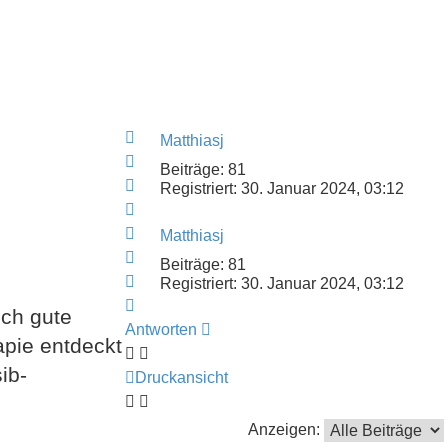
Nach
Matthiasj
oben
Nach
Beiträge:
81
oben
Nach
Registriert:
30. Januar 2024, 03:12
oben
Nach
oben
Nach
Matthiasj
oben
Nach
Beiträge:
81
oben
Nach
Registriert:
30. Januar 2024, 03:12
oben
Nach
ich gute
oben
Antworten
apie entdeckt
ib-
Druckansicht
Anzeigen: