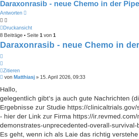
Daraxonrasib - neue Chemo in der Pipe
Antworten
Druckansicht
8 Beiträge • Seite
1
von
1
Daraxonrasib - neue Chemo in der
Zitieren
Zitieren
Beitrag
von
Matthiasj
»
15. April 2026, 09:33
Hallo,
gelegentlich gibt’s ja auch gute Nachrichten (
Ergebnisse zur Studie https://clinicaltrials
- hier der Link zur Firma https://ir.revmed.co
demonstrates-unprecedented-overall-survival-b
Es geht, wenn ich als Laie das richtig versteh