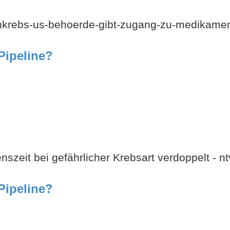
nkrebs-us-behoerde-gibt-zugang-zu-medikament
Pipeline?
nszeit bei gefährlicher Krebsart verdoppelt - nt
Pipeline?