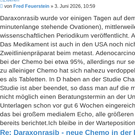
Beitrag
von
Fred Feuerstein
»
3. Juni 2026, 10:59
Daraxonrasib wurde vor einigen Tagen auf de
minutenlange stehende Ovationen), mittlerwei
wissenschaftlichen Periodikum veröffentlicht. A
Das Medikament ist auch in den USA noch nicht
Zweitlinienpräparat beim metast. Adenocarcin
bei der Chemo bei etwa 95%, allerdings nur s
zu alleiniger Chemo hat sich nahezu verdoppe
es als Tabletten. In D haben an der Studie Cha
Studie ist aber beendet, so dass man auf die 
nicht möglich einen Beratungstermin an der Uni
Unterlagen schon vor gut 6 Wochen eingereicht
das bei großem medialem Echo, alle größeren Z
bereits berichtet.Ich bleibe in der Wartepositi
Re: Daraxonrasib - neue Chemo in der 