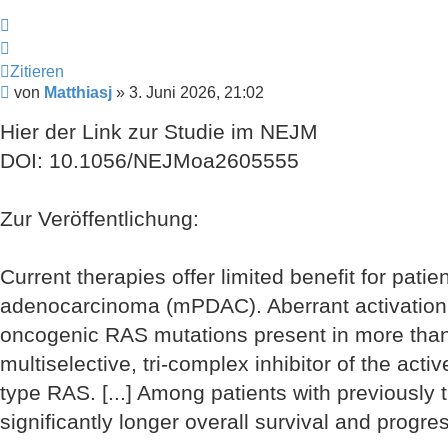
Zitieren
Zitieren
Beitrag
von
Matthiasj
»
3. Juni 2026, 21:02
Hier der Link zur Studie im NEJM
DOI: 10.1056/NEJMoa2605555
Zur Veröffentlichung:
Current therapies offer limited benefit for pati
adenocarcinoma (mPDAC). Aberrant activation 
oncogenic RAS mutations present in more than
multiselective, tri-complex inhibitor of the ac
type RAS. [...] Among patients with previously
significantly longer overall survival and progr