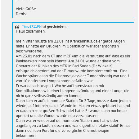
Viele Grüße
Denise
Timo271196
hat geschrieben:
↑
Hallo zusammen,
mein Vater musste am 22.01 ins Krankenhaus, da er gelbe Augen
hatte. Er hatte ein Drücken im Oberbauch war aber ansonsten
beschwerdefrei.
Am 23.01 nach dem CT und MRT kam die Vermutung auf, dass es ein
Pankreaskarzinom sein könnte. Am 24.01 wurde er direkt vom
Oberarzt der Kliniken des MTK in Bad Soden (Dr. Winkels)
erfolgreich operiert und der Tumor wurde komplett entfernt.. Eine
Woche später dann die Diagnose, dass der Tumor bösartig war und 1
von 16 entfernten Lymphknoten befallen war.
Er war danach knapp 1 Woche auf Intensivstation mit
Komplikationen wie einer Lungenentzündung und einer Lunge, die
nicht ganz selbstständig atmen konnte.
Dann kam er auf die normale Station für 2 Tage, musste dann jedoch
wieder auf Intensiv, da die Wunde im Magen etwas geblutet hat und
er dadurch sehr großen Schwindel hatte. Er wurde dann nochmals
operiert und die Wunde wurde neu verschlossen.
Dann war er wieder auf der normalen Station und hat wieder
angefangen zu laufen, essen und war eigentlich relativ 'stabil'. Er hat
dann noch den Port für die vorsorgliche Chemotherapie
bekommen..