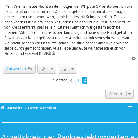
e
i
Mein Vater ist heute Nacht an den Folgen der Whipple OP verstorben, ich bin
t
27 Jahre alt und habe meinen Vater sehr geliebt, er hat mir alles ermöglicht
r
und es tut mir verdammt weh, in mir ist alles mit Schmerz erfüllt. Es hies
a
noch vor der OP sie brauchen 3 Stunden und dann ist die IPMN also Vorstufe
g
von Krebs entfernt, dies sei ein Rutineei Griff. Ich war gestern noch bei
meinem Vater als er im künstlichen koma lag und habe seine Hand gehalten.
Er war an zick Kabel gefesselt und der Anblick hat mir sehr sehr weh getan.
Vielleicht können wir uns austauschen und für einander dasein, die wo das
selbe durch gemacht haben. Alles liebe und Gute wünsche ich euch von
Herzen und viel viel Kraft😪😪
c
Antworten
1
2
12 Beiträge
Vorherige
Gehe zu
Startseite
Foren-Übersicht
Arbeitskreis der Pankreatektomierten e.