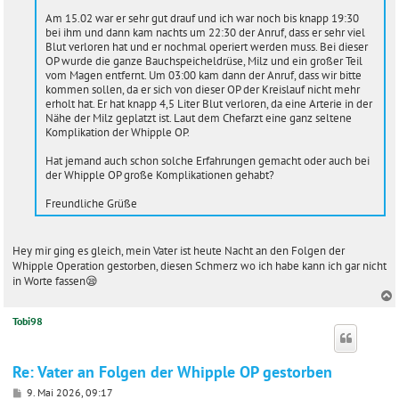
Am 15.02 war er sehr gut drauf und ich war noch bis knapp 19:30
bei ihm und dann kam nachts um 22:30 der Anruf, dass er sehr viel
Blut verloren hat und er nochmal operiert werden muss. Bei dieser
OP wurde die ganze Bauchspeicheldrüse, Milz und ein großer Teil
vom Magen entfernt. Um 03:00 kam dann der Anruf, dass wir bitte
kommen sollen, da er sich von dieser OP der Kreislauf nicht mehr
erholt hat. Er hat knapp 4,5 Liter Blut verloren, da eine Arterie in der
Nähe der Milz geplatzt ist. Laut dem Chefarzt eine ganz seltene
Komplikation der Whipple OP.
Hat jemand auch schon solche Erfahrungen gemacht oder auch bei
der Whipple OP große Komplikationen gehabt?
Freundliche Grüße
Hey mir ging es gleich, mein Vater ist heute Nacht an den Folgen der
Whipple Operation gestorben, diesen Schmerz wo ich habe kann ich gar nicht
in Worte fassen😪
Tobi98
c
Re: Vater an Folgen der Whipple OP gestorben
B
9. Mai 2026, 09:17