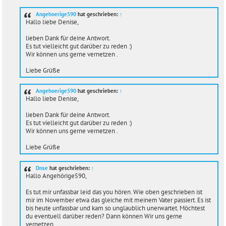
i
t
Angehoerige590
hat geschrieben:
↑
r
Hallo liebe Denise,
a
g
lieben Dank für deine Antwort.
Es tut vielleicht gut darüber zu reden :)
Wir können uns gerne vernetzen .
Liebe Grüße
Angehoerige590
hat geschrieben:
↑
Hallo liebe Denise,
lieben Dank für deine Antwort.
Es tut vielleicht gut darüber zu reden :)
Wir können uns gerne vernetzen .
Liebe Grüße
Dnse
hat geschrieben:
↑
Hallo Angehörige590,
Es tut mir unfassbar leid das you hören. Wie oben geschrieben ist
mir im November etwa das gleiche mit meinem Vater passiert. Es ist
bis heute unfassbar und kam so unglaublich unerwartet. Möchtest
du eventuell darüber reden? Dann können Wir uns gerne
vernetzen.