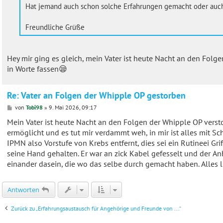
Hat jemand auch schon solche Erfahrungen gemacht oder auc
Freundliche Grüße
Hey mir ging es gleich, mein Vater ist heute Nacht an den Folg
in Worte fassen😪
Re: Vater an Folgen der Whipple OP gestorben
B
von
Tobi98
»
9. Mai 2026, 09:17
e
i
Mein Vater ist heute Nacht an den Folgen der Whipple OP verstor
t
ermöglicht und es tut mir verdammt weh, in mir ist alles mit Sc
r
a
IPMN also Vorstufe von Krebs entfernt, dies sei ein Rutineei Gr
g
seine Hand gehalten. Er war an zick Kabel gefesselt und der An
einander dasein, die wo das selbe durch gemacht haben. Alles 
Antworten
Zurück zu „Erfahrungsaustausch für Angehörige und Freunde von ...“