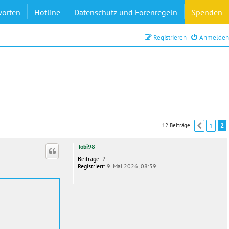
worten
Hotline
Datenschutz und Forenregeln
Spenden
Registrieren
Anmelden
1
2
12 Beiträge
Vorher
Tobi98
Beiträge:
2
Registriert:
9. Mai 2026, 08:59