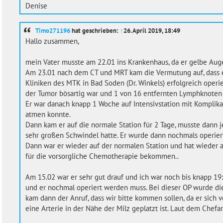
Denise
Timo271196
hat geschrieben:
↑
26. April 2019, 18:49
Hallo zusammen,
mein Vater musste am 22.01 ins Krankenhaus, da er gelbe Aug
Am 23.01 nach dem CT und MRT kam die Vermutung auf, dass e
Kliniken des MTK in Bad Soden (Dr. Winkels) erfolgreich operi
der Tumor bösartig war und 1 von 16 entfernten Lymphknoten 
Er war danach knapp 1 Woche auf Intensivstation mit Komplik
atmen konnte.
Dann kam er auf die normale Station für 2 Tage, musste dann 
sehr großen Schwindel hatte. Er wurde dann nochmals operie
Dann war er wieder auf der normalen Station und hat wieder ang
für die vorsorgliche Chemotherapie bekommen..
Am 15.02 war er sehr gut drauf und ich war noch bis knapp 19:
und er nochmal operiert werden muss. Bei dieser OP wurde di
kam dann der Anruf, dass wir bitte kommen sollen, da er sich vo
eine Arterie in der Nähe der Milz geplatzt ist. Laut dem Chefa