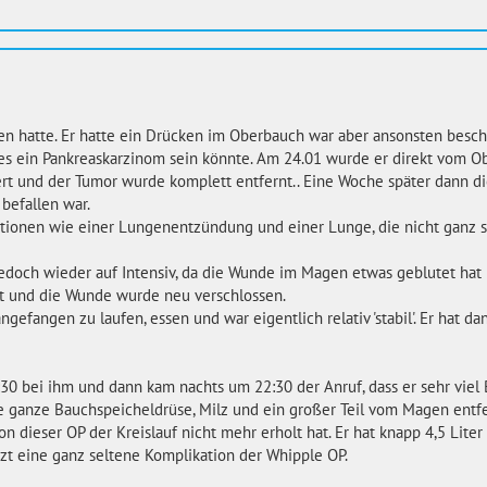
en hatte. Er hatte ein Drücken im Oberbauch war aber ansonsten besch
s ein Pankreaskarzinom sein könnte. Am 24.01 wurde er direkt vom Ob
ert und der Tumor wurde komplett entfernt.. Eine Woche später dann di
befallen war.
ationen wie einer Lungenentzündung und einer Lunge, die nicht ganz s
jedoch wieder auf Intensiv, da die Wunde im Magen etwas geblutet hat
rt und die Wunde wurde neu verschlossen.
efangen zu laufen, essen und war eigentlich relativ 'stabil'. Er hat d
30 bei ihm und dann kam nachts um 22:30 der Anruf, dass er sehr viel 
e ganze Bauchspeicheldrüse, Milz und ein großer Teil vom Magen entf
n dieser OP der Kreislauf nicht mehr erholt hat. Er hat knapp 4,5 Liter 
rzt eine ganz seltene Komplikation der Whipple OP.