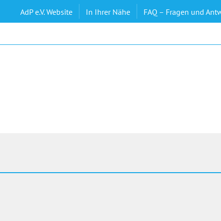
AdP e.V. Website
In Ihrer Nähe
FAQ – Fragen und Ant