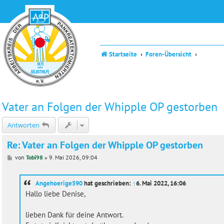
Startseite
Foren-Übersicht
Vater an Folgen der Whipple OP gestorben
Antworten
Re: Vater an Folgen der Whipple OP gestorben
B
von
Tobi98
»
9. Mai 2026, 09:04
e
i
t
Angehoerige590
hat geschrieben:
↑
6. Mai 2022, 16:06
r
a
Hallo liebe Denise,
g
lieben Dank für deine Antwort.